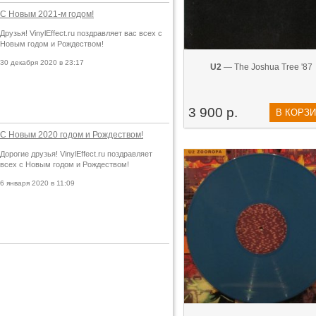
С Новым 2021-м годом!
Друзья! VinylEffect.ru поздравляет вас всех с
Новым годом и Рождеством!
30 декабря 2020 в 23:17
U2
— The Joshua Tree '87
3 900 р.
В КОРЗ
С Новым 2020 годом и Рождеством!
Дорогие друзья! VinylEffect.ru поздравляет
всех с Новым годом и Рождеством!
6 января 2020 в 11:09