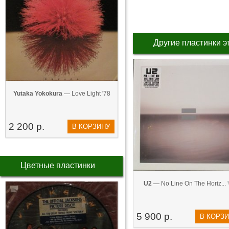
Другие пластинки э
Yutaka Yokokura
— Love Light '78
2 200 р.
В КОРЗИНУ
Цветные пластинки
U2
— No Line On The Horiz... 
5 900 р.
В КОРЗ