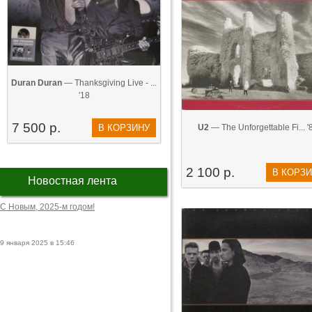
Duran Duran
— Thanksgiving Live - ...
'18
7 500 р.
В КОРЗИНУ
U2
— The Unforgettable Fi... '
2 100 р.
В КОРЗ
Новостная лента
С Новым, 2025-м годом!
9 января 2025 в 15:46