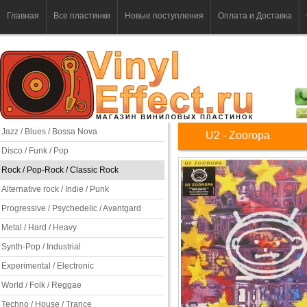
Главная
Все пластинки
Новые поступления
Оплата и Доставка
Jazz / Blues / Bossa Nova
U2 - Zooropa
Disco / Funk / Pop
Rock / Pop-Rock / Classic Rock
Alternative rock / Indie / Punk
Progressive / Psychedelic / Avantgard
Metal / Hard / Heavy
Synth-Pop / Industrial
Experimental / Electronic
World / Folk / Reggae
Techno / House / Trance