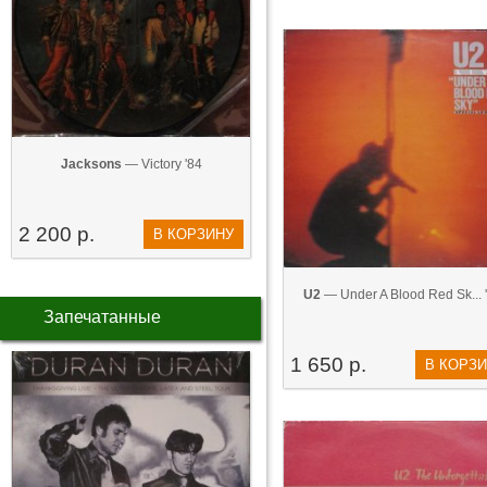
Jacksons
— Victory '84
2 200 р.
В КОРЗИНУ
U2
— Under A Blood Red Sk... 
Запечатанные
1 650 р.
В КОРЗ