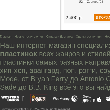
U2
— Zooropa '93
2 400 р.
В КОРЗ
Главная
Новые поступления
Оплата и Доставка
Оценка состояния
Нов
Наш интернет-магазин специали
пластинок
всех жанров и стилей
пластинки самых разных направ
хип-хоп
,
авангард
,
поп
,
рэгги
,
со
Mode
, от
Bryan Ferry
до
Antonio 
Sade
до
B.B. King
всё это вы най
© www.vinyleffect.ru 2012-2026. All rights reserved.