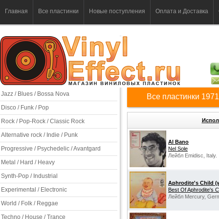
Главная
Все пластинки
Новые поступления
Оплата и Доставка
Jazz / Blues / Bossa Nova
Все пластинки 1971
Disco / Funk / Pop
Испол
Rock / Pop-Rock / Classic Rock
Alternative rock / Indie / Punk
Al Bano
Progressive / Psychedelic / Avantgard
Nel Sole
Лейбл Emidisc, Italy.
Metal / Hard / Heavy
Synth-Pop / Industrial
Aphrodite's Child 
Experimental / Electronic
Best Of Aphrodite's C
Лейбл Mercury, Ger
World / Folk / Reggae
Techno / House / Trance