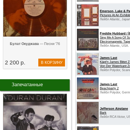
Emerson, Lake & Pa
Pictures At An Exhibit
Лейбл Atlantic, Japan
Freddie Hubbard / 
Sing Me A Song Of S
Electromagnetic Tape
Булат Окуджава
— Песни '76
Лейбл Atlantic, USA.
James Last
2 200 р.
Käpt'n James Bittet 
В КОРЗИНУ
Von Der Waterkant 
Лейбл Polydor, Scand
Запечатанные
James Last
Beachparty 2
Лейбл Polydor, Germ
Jefferson Airplane
Bark
Лейбл RCA Victor, U