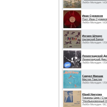
Лейбл Мелодия / АЗ
Иван Суржиков
Поет Иван Суржико
Лейбл Мелодия / АЗ
Иоганн Штраус
Цыганский Барон
Лейбл Мелодия / ЛЗ
Ленинградский Д
Ленинградский Дик
Лейбл Мелодия / ЛЗ
Самуил Маршак
Мистер Твистер
Лейбл Мелодия / ЛЗ
Юрий Никулин
Товарищ Цирк / Ста
"Необыкновенный О
Лейбл Мелодия / ВС