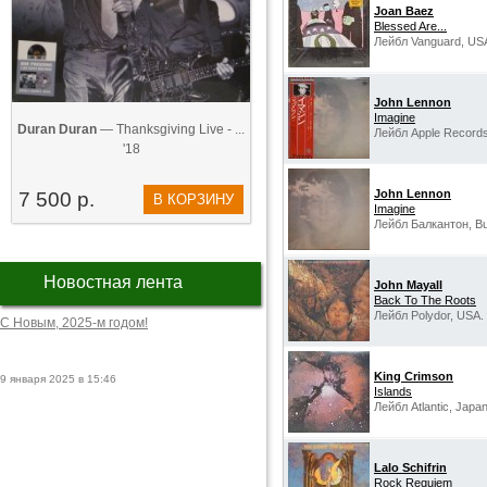
Joan Baez
Blessed Are...
Лейбл Vanguard, US
John Lennon
Imagine
Duran Duran
— Thanksgiving Live - ...
Лейбл Apple Records
'18
John Lennon
7 500 р.
В КОРЗИНУ
Imagine
Лейбл Балкантон, Bul
Новостная лента
John Mayall
Back To The Roots
Лейбл Polydor, USA.
С Новым, 2025-м годом!
King Crimson
9 января 2025 в 15:46
Islands
Лейбл Atlantic, Japan
Lalo Schifrin
Rock Requiem