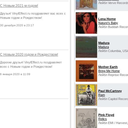
Лейбл Verve Record
С Новым 2021-м годом!
Друзья! VinylEffect.ru поздравляет вас всех с
Новым годом и Рождеством!
Lena Horne
Nature's Baby
30 декабря 2020 в 23:17
Лейбл Buddah Recor
Madura
Madura
Лейбл Columbia, US
С Новым 2020 годом и Рождеством!
Дорогие друзья! VinylEffect.ru поздравляет
всех с Новым годом и Рождеством!
Mother Earth
Bring Me Home
6 января 2020 в 11:09
Лейбл Reprise Reco
Paul McCartney
Ram
Лейбл Capitol Recor
Pink Floyd
Relics
Лейбл EMI ‎/ Harvest