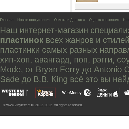
Главная
Новые поступления
Оплата и Доставка
Оценка состояния
Нов
Наш интернет-магазин специали
пластинок
всех жанров и стилей
пластинки самых разных направ
хип-хоп
,
авангард
,
поп
,
рэгги
,
со
Mode
, от
Bryan Ferry
до
Antonio 
Sade
до
B.B. King
всё это вы най
© www.vinyleffect.ru 2012-2026. All rights reserved.