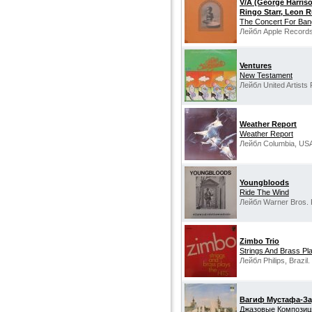
V/A (George Harriso
Ringo Starr, Leon R
The Concert For Ban
Лейбл Apple Records
Ventures
New Testament
Лейбл United Artists
Weather Report
Weather Report
Лейбл Columbia, US
Youngbloods
Ride The Wind
Лейбл Warner Bros. 
Zimbo Trio
Strings And Brass Pl
Лейбл Philips, Brazil.
Вагиф Мустафа-За
Джазовые Композиц