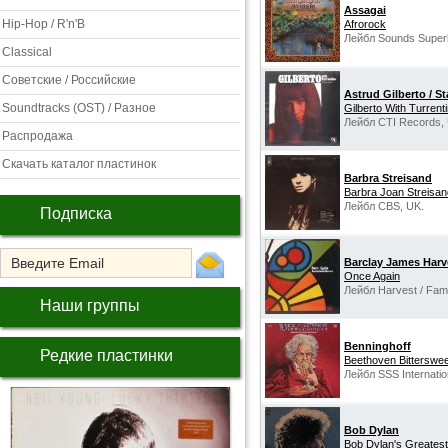
Assagai
Hip-Hop / R'n'B
Afrorock
Лейбл Sounds Superb
Classical
Советские / Российские
Astrud Gilberto / St
Soundtracks (OST) / Разное
Gilberto With Turrent
Лейбл CTI Records,
Распродажа
Скачать каталог пластинок
Barbra Streisand
Barbra Joan Streisan
Лейбл CBS, UK.
Подписка
Barclay James Harv
Once Again
Лейбл Harvest / Fame
Наши группы
Benninghoff
Редкие пластинки
Beethoven Bitterswee
Лейбл SSS Internatio
Bob Dylan
Bob Dylan's Greatest 