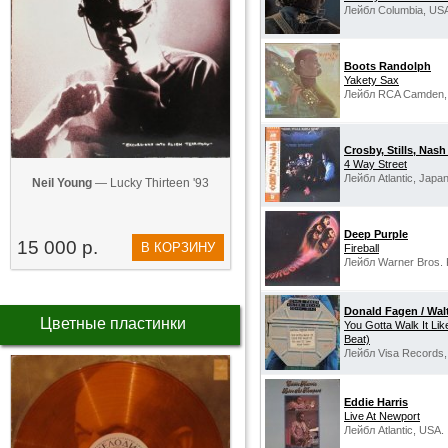
Лейбл Columbia, US
Boots Randolph
Yakety Sax
Лейбл RCA Camden,
Crosby, Stills, Nas
4 Way Street
Лейбл Atlantic, Japan
Neil Young
— Lucky Thirteen '93
Deep Purple
15 000 р.
В КОРЗИНУ
Fireball
Лейбл Warner Bros. 
Donald Fagen / Walt
Цветные пластинки
You Gotta Walk It Like
Beat)
Лейбл Visa Records,
Eddie Harris
Live At Newport
Лейбл Atlantic, USA.