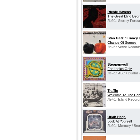
Richie Havens
The Great Blind Deg
Лейбл Stormy Forest
Stan Getz / Francy 
Change Of Scenes
Лейбл Verve Record
Steppenwolf
For Ladies Only
Лейбл ABC / Dunhill
Traffic
Welcome To The Can
Лейбл Island Records
Uriah Heep
Look At Yourself
Лейбл Mercury / Bro