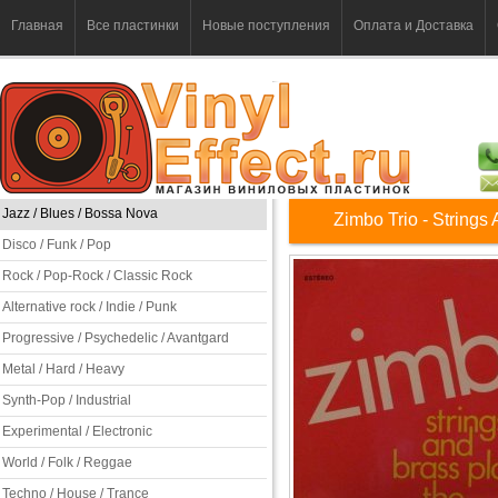
Главная
Все пластинки
Новые поступления
Оплата и Доставка
Jazz / Blues / Bossa Nova
Zimbo Trio - Strings
Disco / Funk / Pop
Rock / Pop-Rock / Classic Rock
Alternative rock / Indie / Punk
Progressive / Psychedelic / Avantgard
Metal / Hard / Heavy
Synth-Pop / Industrial
Experimental / Electronic
World / Folk / Reggae
Techno / House / Trance