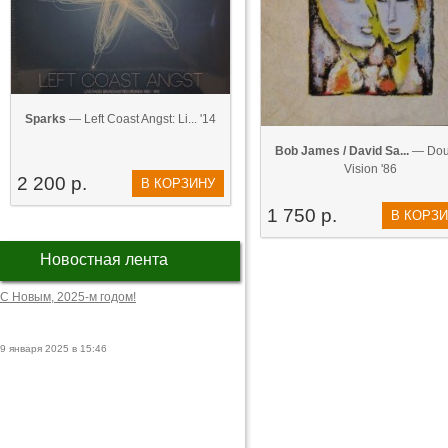
Sparks
— Left Coast Angst: Li... '14
Bob James / David Sa...
— Dou
Vision '86
2 200 р.
В КОРЗИНУ
1 750 р.
В КОРЗ
Новостная лента
С Новым, 2025-м годом!
9 января 2025 в 15:46