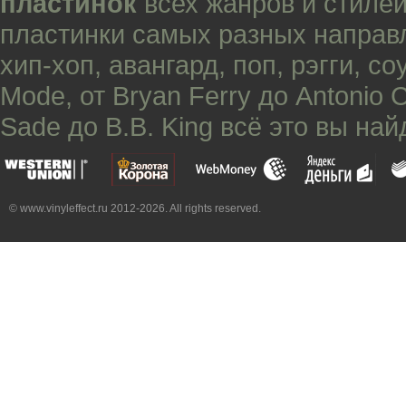
пластинок
всех жанров и стилей
пластинки самых разных направ
хип-хоп
,
авангард
,
поп
,
рэгги
,
со
Mode
, от
Bryan Ferry
до
Antonio 
Sade
до
B.B. King
всё это вы най
© www.vinyleffect.ru 2012-2026. All rights reserved.