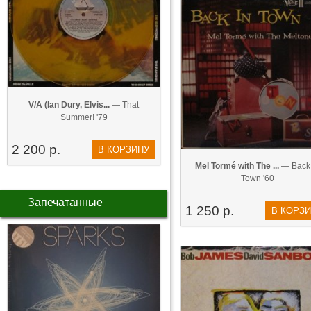
V/A (Ian Dury, Elvis...
— That
Summer! '79
2 200 р.
В КОРЗИНУ
Mel Tormé with The ...
— Back 
Town '60
Запечатанные
1 250 р.
В КОРЗ