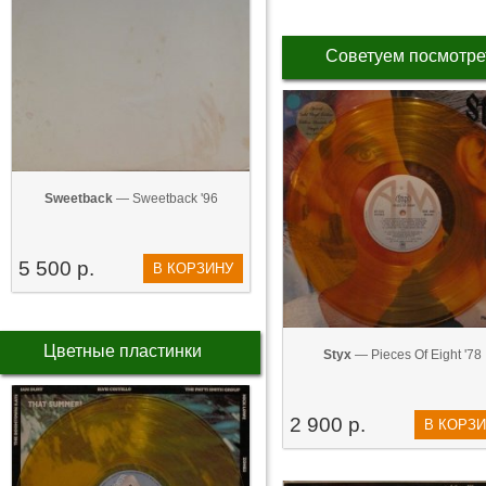
Советуем посмотре
Sweetback
— Sweetback '96
5 500 р.
В КОРЗИНУ
Цветные пластинки
Styx
— Pieces Of Eight '78
2 900 р.
В КОРЗ