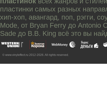
пластинок
всех жанров и стилей
пластинки самых разных направ
хип-хоп
,
авангард
,
поп
,
рэгги
,
со
Mode
, от
Bryan Ferry
до
Antonio 
Sade
до
B.B. King
всё это вы най
© www.vinyleffect.ru 2012-2026. All rights reserved.