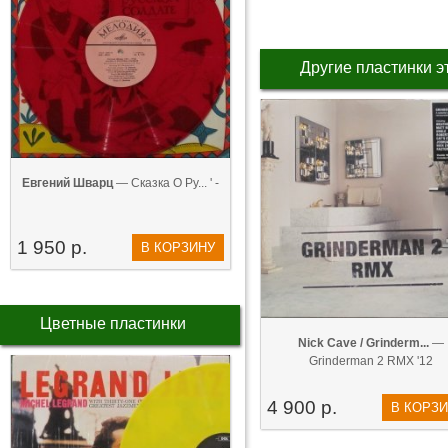
Другие пластинки э
Евгений Шварц
— Сказка О Ру... ' -
1 950 р.
В КОРЗИНУ
Цветные пластинки
Nick Cave / Grinderm...
—
Grinderman 2 RMX '12
4 900 р.
В КОРЗ