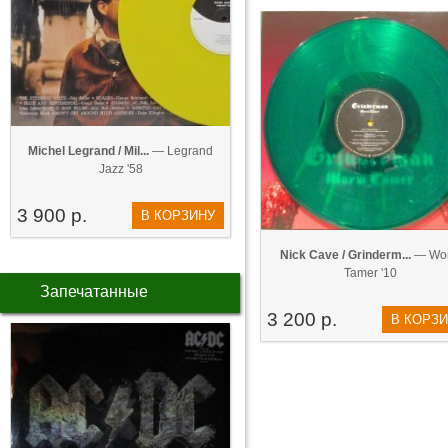
Michel Legrand / Mil...
— Legrand
Jazz '58
3 900 р.
В КОРЗИНУ
Nick Cave / Grinderm...
— Wo
Tamer '10
Запечатанные
3 200 р.
В КОРЗ