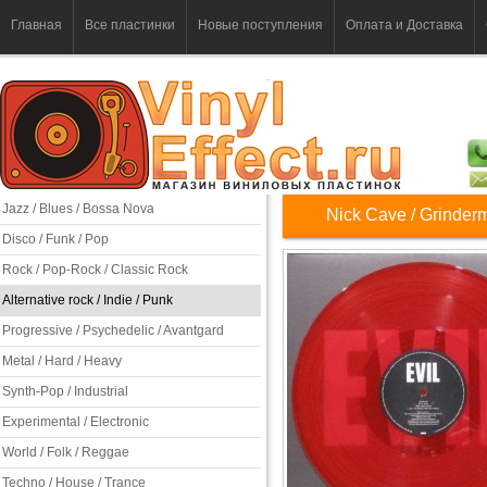
Главная
Все пластинки
Новые поступления
Оплата и Доставка
Jazz / Blues / Bossa Nova
Nick Cave / Grinderm
Disco / Funk / Pop
Rock / Pop-Rock / Classic Rock
Alternative rock / Indie / Punk
Progressive / Psychedelic / Avantgard
Metal / Hard / Heavy
Synth-Pop / Industrial
Experimental / Electronic
World / Folk / Reggae
Techno / House / Trance