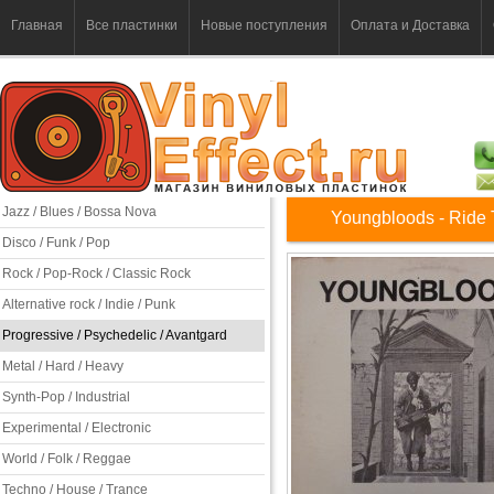
Главная
Все пластинки
Новые поступления
Оплата и Доставка
Jazz / Blues / Bossa Nova
Youngbloods - Ride
Disco / Funk / Pop
Rock / Pop-Rock / Classic Rock
Alternative rock / Indie / Punk
Progressive / Psychedelic / Avantgard
Metal / Hard / Heavy
Synth-Pop / Industrial
Experimental / Electronic
World / Folk / Reggae
Techno / House / Trance