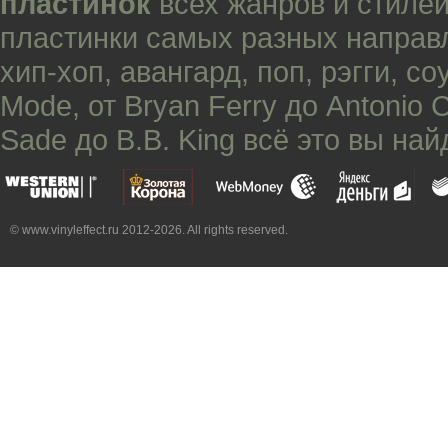
пластинок
всех жанров и стилей
пластинки самых разных направ
хип-хоп
,
авангард
,
поп
,
рэгги
,
со
Mode
, от
Bryan Ferry
до
Antonio 
Sade
до
B.B. King
всё это вы най
© www.vinyleffect.ru 2012-2026. All rights reserved.