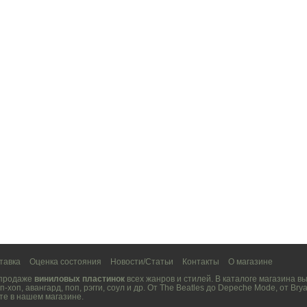
тавка
Оценка состояния
Новости/Статьи
Контакты
О магазине
 продаже
виниловых пластинок
всех жанров и стилей. В каталоге магазина 
п-хоп
,
авангард
,
поп
,
рэгги
,
соул
и др. От
The Beatles
до
Depeche Mode
, от
Brya
те в нашем магазине.