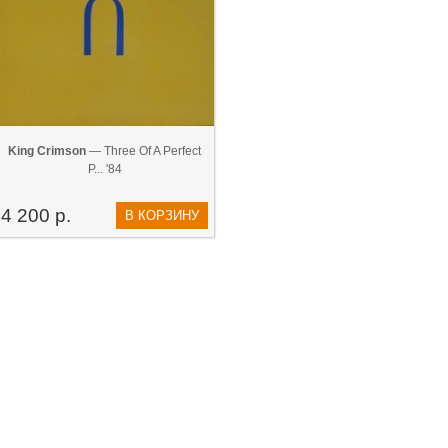
King Crimson
— Three Of A Perfect
P... '84
4 200 р.
В КОРЗИНУ