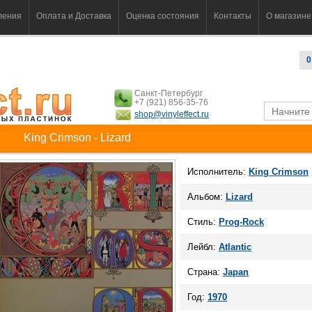
ления
Оплата и Доставка
Оценка состояния
Контакты
О магазине
0
Санкт-Петербург
+7 (921) 856-35-76
shop@vinyleffect.ru
King Crimson - Lizard
Исполнитель:
King Crimson
Альбом:
Lizard
Стиль:
Prog-Rock
Лейбл:
Atlantic
Страна:
Japan
Год:
1970