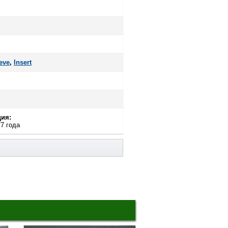
eve
,
Insert
ия:
7 года