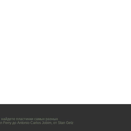
вы найдете пластинки самых разных
n Ferry
до
Antonio Carlos Jobim
, от
Stan Getz