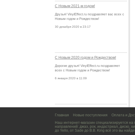
С Новым 2021-м годом!
Друзья! VinylEffect.ru поздравляет вас всех с
Новым годом и Рождеством!
30 декабря 2020 в 23:17
С Новым 2020 годом и Рождеством!
Дорогие друзья! VinylEffect.ru поздравляет
всех с Новым годом и Рождеством!
6 января 2020 в 11:09
Главная
Новые поступления
Оплата и Дос
Наш интернет-магазин специализируется на
направлений:
джаз
,
рок
,
индастриал
,
диско
,
хи
до
Yello
, от
Sade
до
B.B. King
всё это вы найде