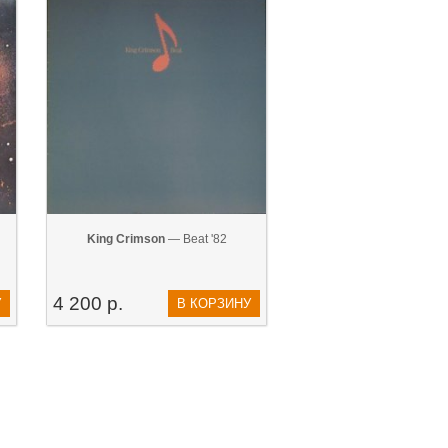
King Crimson
— Beat '82
4 200 р.
У
В КОРЗИНУ