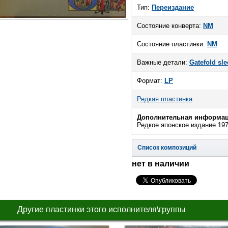
Тип:
Переиздание
Состояние конверта:
NM
Состояние пластинки:
NM
Важные детали:
Gatefold sle
Формат:
LP
Редкая пластинка
Дополнительная информац
Редкое японское издание 197
Список композиций
нет в наличии
Другие пластинки этого исполнителя\группы