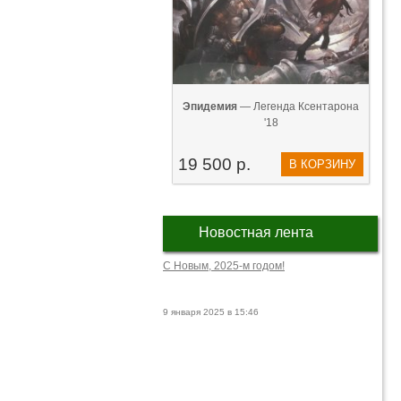
Эпидемия
— Легенда Ксентарона
'18
19 500 р.
В КОРЗИНУ
Новостная лента
С Новым, 2025-м годом!
9 января 2025 в 15:46