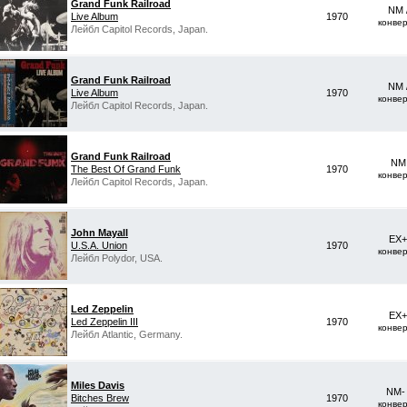
Grand Funk Railroad
NM 
Live Album
1970
конве
Лейбл Capitol Records, Japan.
Grand Funk Railroad
NM 
Live Album
1970
конве
Лейбл Capitol Records, Japan.
Grand Funk Railroad
NM 
The Best Of Grand Funk
1970
конве
Лейбл Capitol Records, Japan.
John Mayall
EX+
U.S.A. Union
1970
конве
Лейбл Polydor, USA.
Led Zeppelin
EX+
Led Zeppelin III
1970
конве
Лейбл Atlantic, Germany.
Miles Davis
NM-
Bitches Brew
1970
конве