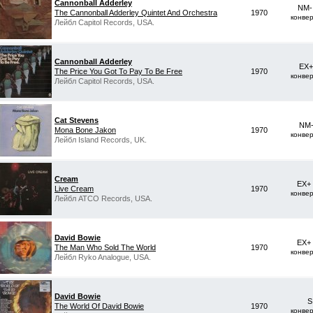
Cannonball Adderley
NM-
The Cannonball Adderley Quintet And Orchestra
1970
конве
Лейбл Capitol Records, USA.
Cannonball Adderley
EX+
The Price You Got To Pay To Be Free
1970
конве
Лейбл Capitol Records, USA.
Cat Stevens
NM-
Mona Bone Jakon
1970
конве
Лейбл Island Records, UK.
Cream
EX+
Live Cream
1970
конве
Лейбл ATCO Records, USA.
David Bowie
EX+
The Man Who Sold The World
1970
конве
Лейбл Ryko Analogue, USA.
David Bowie
S
The World Of David Bowie
1970
конве