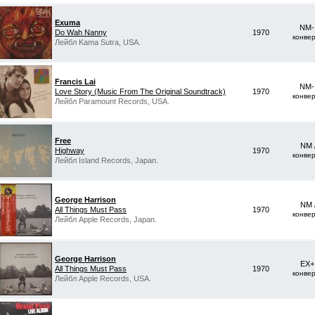
Exuma
NM-
Do Wah Nanny
1970
конве
Лейбл Kama Sutra, USA.
Francis Lai
NM-
Love Story (Music From The Original Soundtrack)
1970
конве
Лейбл Paramount Records, USA.
Free
NM 
Highway
1970
конве
Лейбл Island Records, Japan.
George Harrison
NM 
All Things Must Pass
1970
конве
Лейбл Apple Records, Japan.
George Harrison
EX+
All Things Must Pass
1970
конве
Лейбл Apple Records, USA.