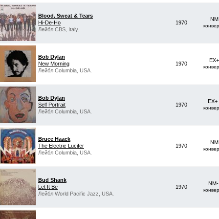
Blood, Sweat & Tears
NM 
Hi-De-Ho
1970
конве
Лейбл CBS, Italy.
Bob Dylan
EX+
New Morning
1970
конве
Лейбл Columbia, USA.
Bob Dylan
EX+
Self Portrait
1970
конве
Лейбл Columbia, USA.
Bruce Haack
NM 
The Electric Lucifer
1970
конве
Лейбл Columbia, USA.
Bud Shank
NM-
Let It Be
1970
конве
Лейбл World Pacific Jazz, USA.