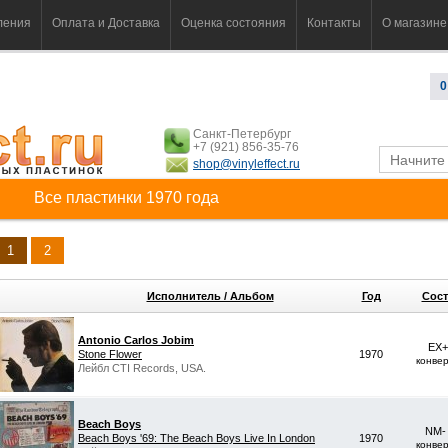
ления
Оплата и Доставка
Оценка состояния
Контакты
О магазине
0
Санкт-Петербург
+7 (921) 856-35-76
shop@vinyleffect.ru
Все пластинки 1970 года
1
2
Исполнитель / Альбом
Год
Сост
Antonio Carlos Jobim
EX+
Stone Flower
1970
конве
Лейбл CTI Records, USA.
Beach Boys
NM-
Beach Boys '69: The Beach Boys Live In London
1970
конве