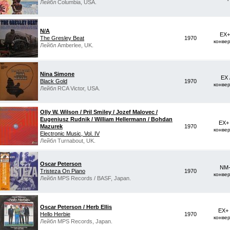
Лейбл Columbia, USA.
N/A
EX+
The Gresley Beat
1970
конве
Лейбл Amberlee, UK.
Nina Simone
EX 
Black Gold
1970
конве
Лейбл RCA Victor, USA.
Olly W. Wilson / Pril Smiley / Jozef Malovec /
Eugeniusz Rudnik / William Hellermann / Bohdan
EX+
Mazurek
1970
конве
Electronic Music, Vol. IV
Лейбл Turnabout, UK.
Oscar Peterson
NM-
Tristeza On Piano
1970
конве
Лейбл MPS Records ‎/ BASF, Japan.
Oscar Peterson / Herb Ellis
EX+
Hello Herbie
1970
конве
Лейбл MPS Records, Japan.