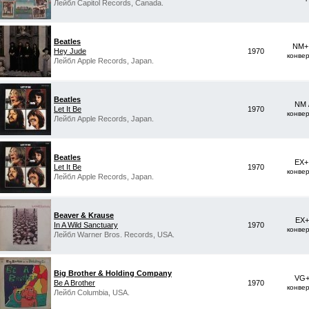
Лейбл Capitol Records, Canada.
Beatles
NM+ 
Hey Jude
1970
конве
Лейбл Apple Records, Japan.
Beatles
NM 
Let It Be
1970
конве
Лейбл Apple Records, Japan.
Beatles
EX+
Let It Be
1970
конве
Лейбл Apple Records, Japan.
Beaver & Krause
EX+
In A Wild Sanctuary
1970
конве
Лейбл Warner Bros. Records, USA.
Big Brother & Holding Company
VG+
Be A Brother
1970
конве
Лейбл Columbia, USA.