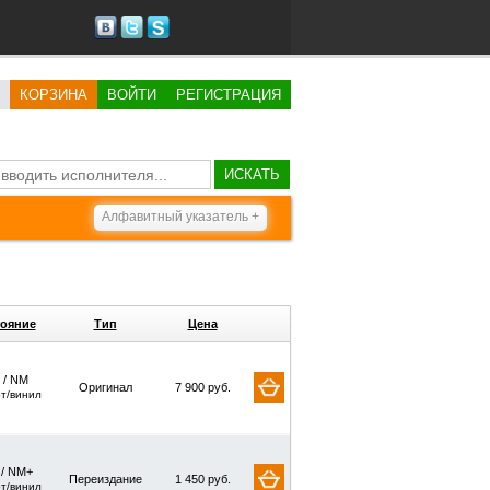
КОРЗИНА
ВОЙТИ
РЕГИСТРАЦИЯ
ИСКАТЬ
Алфавитный указатель +
ояние
Тип
Цена
 / NM
Оригинал
7 900 руб.
рт/винил
 / NM+
Переиздание
1 450 руб.
рт/винил