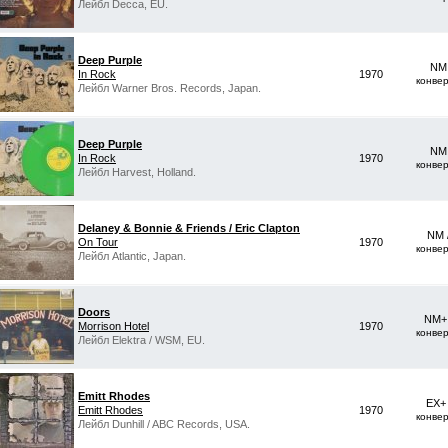
Лейбл Decca, EU.
Deep Purple
NM 
In Rock
1970
конве
Лейбл Warner Bros. Records, Japan.
Deep Purple
NM 
In Rock
1970
конве
Лейбл Harvest, Holland.
Delaney & Bonnie & Friends / Eric Clapton
NM 
On Tour
1970
конве
Лейбл Atlantic, Japan.
Doors
NM+ 
Morrison Hotel
1970
конве
Лейбл Elektra / WSM, EU.
Emitt Rhodes
EX+
Emitt Rhodes
1970
конве
Лейбл Dunhill / ABC Records, USA.