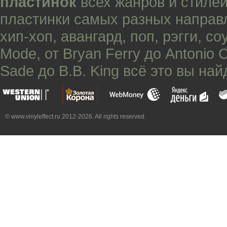
пластинок
всех жанров и стилей
пластинки самых разных направ
хип-хоп
,
авангард
,
поп
,
рэгги
,
со
Mode
, от
Bryan Ferry
до
Antonio 
Sade
до
B.B. King
всё это вы най
© www.vinyleffect.ru 2012-2026. All rights reserved.