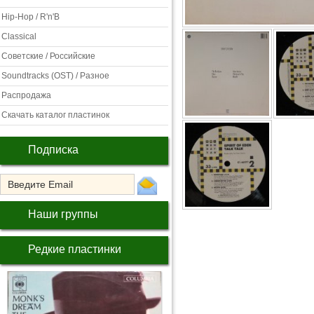
Hip-Hop / R'n'B
Classical
Советские / Российские
Soundtracks (OST) / Разное
Распродажа
Скачать каталог пластинок
Подписка
Наши группы
Редкие пластинки