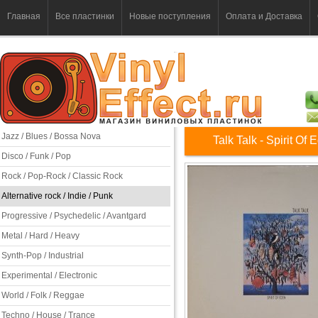
Главная
Все пластинки
Новые поступления
Оплата и Доставка
Jazz / Blues / Bossa Nova
Talk Talk - Spirit Of 
Disco / Funk / Pop
Rock / Pop-Rock / Classic Rock
Alternative rock / Indie / Punk
Progressive / Psychedelic / Avantgard
Metal / Hard / Heavy
Synth-Pop / Industrial
Experimental / Electronic
World / Folk / Reggae
Techno / House / Trance