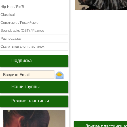
Hip-Hop / R'n'B
Classical
Советские / Российские
Soundtracks (OST) / Разное
Распродажа
Скачать каталог пластинок
Подписка
Наши группы
Редкие пластинки
Другие пластинки э