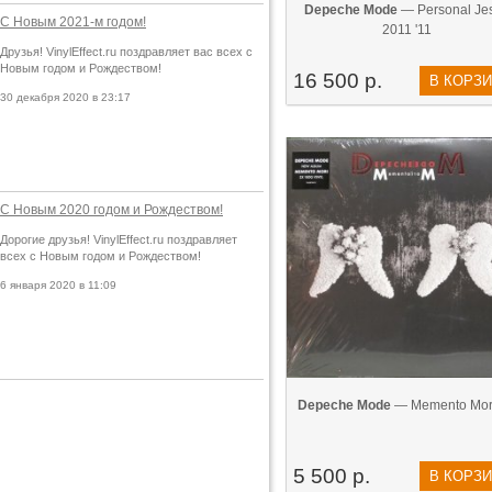
Depeche Mode
— Personal Je
С Новым 2021-м годом!
2011 '11
Друзья! VinylEffect.ru поздравляет вас всех с
Новым годом и Рождеством!
16 500 р.
В КОРЗ
30 декабря 2020 в 23:17
С Новым 2020 годом и Рождеством!
Дорогие друзья! VinylEffect.ru поздравляет
всех с Новым годом и Рождеством!
6 января 2020 в 11:09
Depeche Mode
— Memento Mori
5 500 р.
В КОРЗ