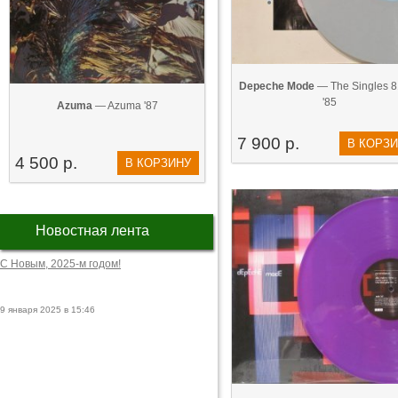
Depeche Mode
— The Singles 8
'85
Azuma
— Azuma '87
7 900 р.
В КОРЗ
4 500 р.
В КОРЗИНУ
Новостная лента
С Новым, 2025-м годом!
9 января 2025 в 15:46