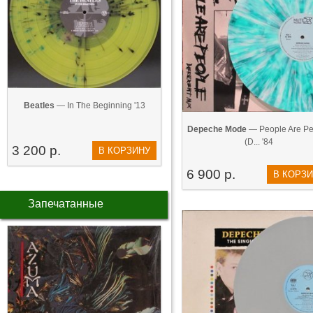
Beatles
— In The Beginning '13
Depeche Mode
— People Are Pe
(D... '84
3 200 р.
В КОРЗИНУ
6 900 р.
В КОРЗ
Запечатанные