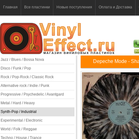
Главная
Все пластинки
Новые поступления
Оплата и Доставка
Jazz / Blues / Bossa Nova
Depeche Mode - Sha
Disco / Funk / Pop
Rock / Pop-Rock / Classic Rock
Alternative rock / Indie / Punk
Progressive / Psychedelic / Avantgard
Metal / Hard / Heavy
Synth-Pop / Industrial
Experimental / Electronic
World / Folk / Reggae
Techno / House / Trance