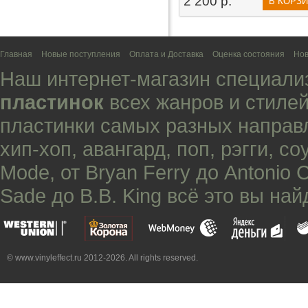
2 200 р.
В КОРЗ
Главная
Новые поступления
Оплата и Доставка
Оценка состояния
Нов
Наш интернет-магазин специали
пластинок
всех жанров и стилей
пластинки самых разных направ
хип-хоп
,
авангард
,
поп
,
рэгги
,
со
Mode
, от
Bryan Ferry
до
Antonio 
Sade
до
B.B. King
всё это вы най
© www.vinyleffect.ru 2012-2026. All rights reserved.