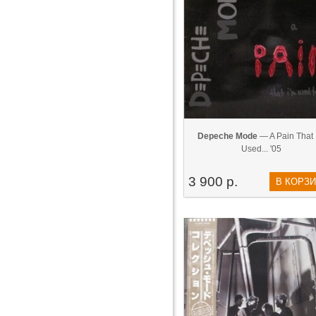
Depeche Mode
— A Pain That 
Used... '05
3 900 р.
В КОРЗ