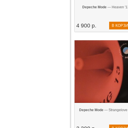
Depeche Mode
— Heaven '1
4 900 р.
В КОРЗ
Depeche Mode
— Strangelove 