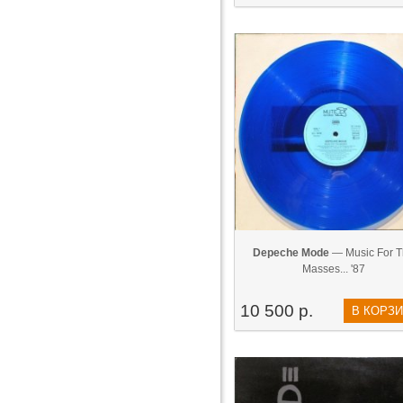
Depeche Mode
— Music For T
Masses... '87
10 500 р.
В КОРЗ