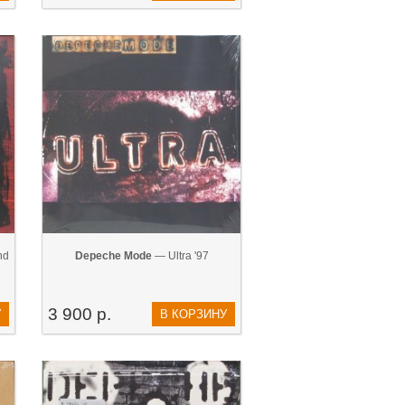
nd
Depeche Mode
— Ultra '97
3 900 р.
У
В КОРЗИНУ