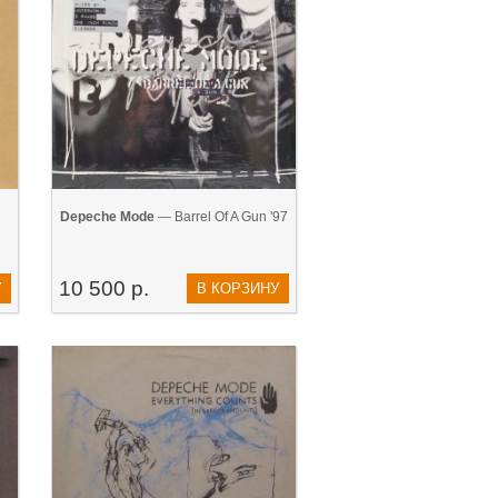
Depeche Mode
— Barrel Of A Gun '97
10 500 р.
У
В КОРЗИНУ