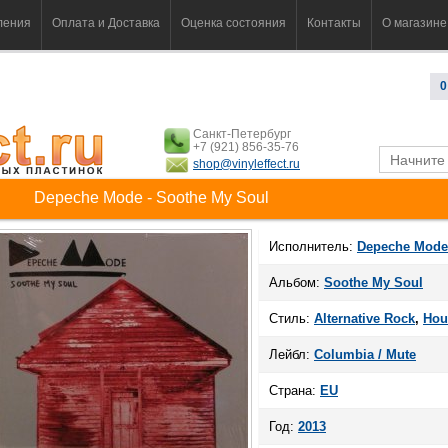
ления
Оплата и Доставка
Оценка состояния
Контакты
О магазине
0
Санкт-Петербург
+7 (921) 856-35-76
shop@vinyleffect.ru
Depeche Mode - Soothe My Soul
Исполнитель:
Depeche Mode
Альбом:
Soothe My Soul
Стиль:
Alternative Rock
,
Hou
Лейбл:
Columbia / Mute
Страна:
EU
Год:
2013