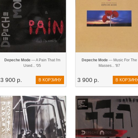
Depeche Mode
— A Pain That I'm
Depeche Mode
— Music For The
Used... '05
Masses... '87
3 900 р.
3 900 р.
В КОРЗИНУ
В КОРЗИН