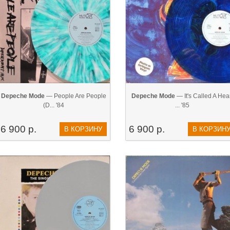
Depeche Mode
— People Are People
Depeche Mode
— It's Called A Hea
(D... '84
... '85
6 900 р.
6 900 р.
В КОРЗИНУ
В КОРЗИН