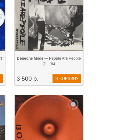
rt
Depeche Mode
— People Are People
(D... '84
3 500 р.
У
В КОРЗИНУ