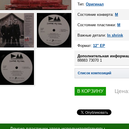
Тип:
Оригинал
Состояние конверта:
M
Состояние пластинки:
M
Важные детали:
In shrink
Формат:
12" EP
Дополнительная информац
88883 73070 1
Список композиций
Цена
В КОРЗИНУ
Другие пластинки этого исполнителя\группы