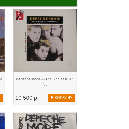
me
Depeche Mode
— The Singles 81-85
'85
10 500 р.
У
В КОРЗИНУ