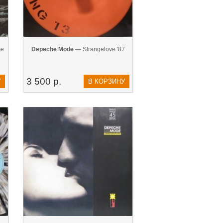
me
Depeche Mode
— Strangelove '87
3 500 р.
У
В КОРЗИНУ