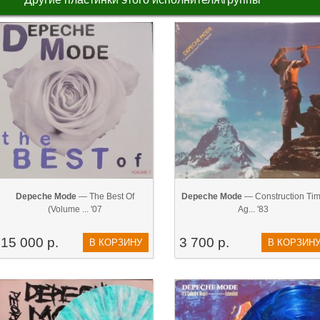
Depeche Mode
— The Best Of
Depeche Mode
— Construction Ti
(Volume ... '07
Ag... '83
15 000 р.
3 700 р.
В КОРЗИНУ
В КОРЗИН