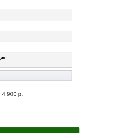
ия:
:
4 900 р.