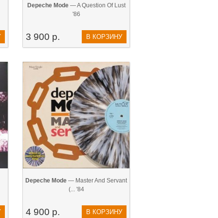
Depeche Mode
— A Question Of Lust
'86
3 900 р.
У
В КОРЗИНУ
Depeche Mode
— Master And Servant
(... '84
4 900 р.
У
В КОРЗИНУ