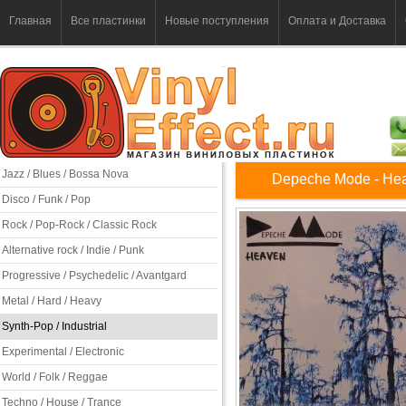
Главная
Все пластинки
Новые поступления
Оплата и Доставка
Jazz / Blues / Bossa Nova
Depeche Mode - He
Disco / Funk / Pop
Rock / Pop-Rock / Classic Rock
Alternative rock / Indie / Punk
Progressive / Psychedelic / Avantgard
Metal / Hard / Heavy
Synth-Pop / Industrial
Experimental / Electronic
World / Folk / Reggae
Techno / House / Trance