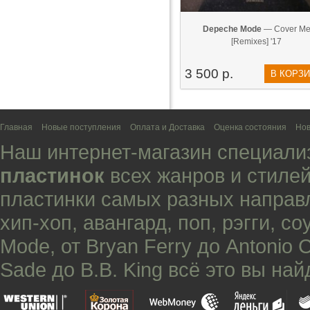
Depeche Mode
— Cover M
[Remixes] '17
3 500 р.
В КОРЗ
Главная
Новые поступления
Оплата и Доставка
Оценка состояния
Нов
Наш интернет-магазин специали
пластинок
всех жанров и стилей
пластинки самых разных направ
хип-хоп
,
авангард
,
поп
,
рэгги
,
со
Mode
, от
Bryan Ferry
до
Antonio 
Sade
до
B.B. King
всё это вы най