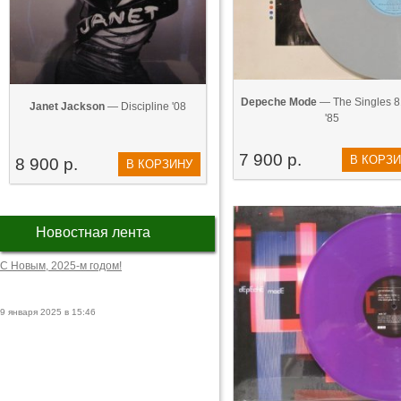
Depeche Mode
— The Singles 8
Janet Jackson
— Discipline '08
'85
7 900 р.
В КОРЗ
8 900 р.
В КОРЗИНУ
Новостная лента
С Новым, 2025-м годом!
9 января 2025 в 15:46