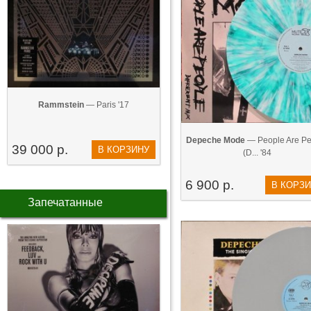
Rammstein
— Paris '17
Depeche Mode
— People Are Pe
39 000 р.
В КОРЗИНУ
(D... '84
6 900 р.
В КОРЗ
Запечатанные