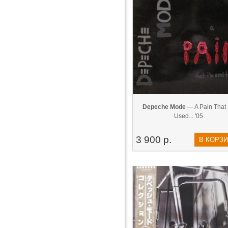
Depeche Mode
— A Pain That 
Used... '05
3 900 р.
В КОРЗ