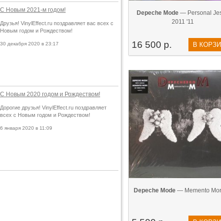
С Новым 2021-м годом!
Depeche Mode
— Personal Je
2011 '11
Друзья! VinylEffect.ru поздравляет вас всех с
Новым годом и Рождеством!
16 500 р.
30 декабря 2020 в 23:17
В КОРЗ
С Новым 2020 годом и Рождеством!
Дорогие друзья! VinylEffect.ru поздравляет
всех с Новым годом и Рождеством!
6 января 2020 в 11:09
Depeche Mode
— Memento Mori