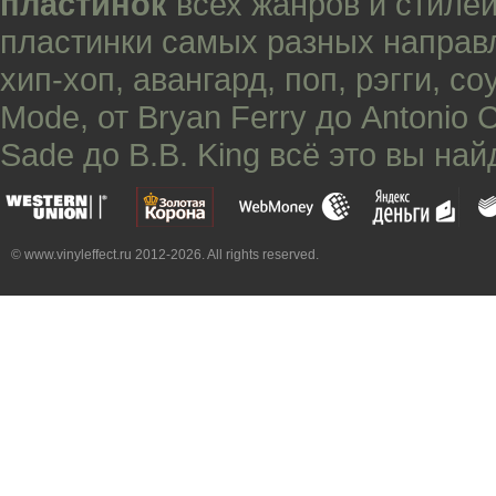
пластинок
всех жанров и стилей
пластинки самых разных направ
хип-хоп
,
авангард
,
поп
,
рэгги
,
со
Mode
, от
Bryan Ferry
до
Antonio 
Sade
до
B.B. King
всё это вы най
© www.vinyleffect.ru 2012-2026. All rights reserved.