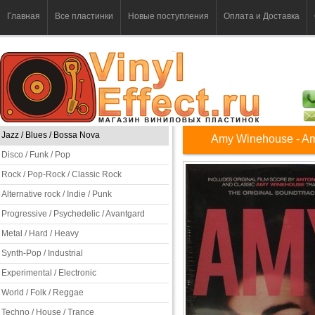
Главная
Все пластинки
Новые поступления
Оплата и Доставка
Jazz / Blues / Bossa Nova
Amy Winehouse - A
Disco / Funk / Pop
Rock / Pop-Rock / Classic Rock
Alternative rock / Indie / Punk
Progressive / Psychedelic / Avantgard
Metal / Hard / Heavy
Synth-Pop / Industrial
Experimental / Electronic
World / Folk / Reggae
Techno / House / Trance