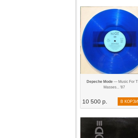
Depeche Mode
— Music For T
Masses... '87
10 500 р.
В КОРЗ