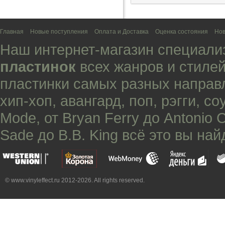
Главная
Новые поступления
Оплата и Доставка
Оценка состояния
Нов
Наш интернет-магазин специали
пластинок
всех жанров и стилей
пластинки самых разных направ
хип-хоп
,
авангард
,
поп
,
рэгги
,
со
Mode
, от
Bryan Ferry
до
Antonio 
Sade
до
B.B. King
всё это вы най
© www.vinyleffect.ru 2012-2026. All rights reserved.