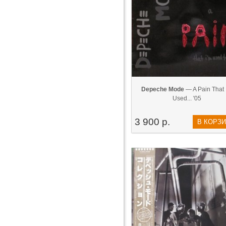
Depeche Mode
— A Pain That 
Used... '05
3 900 р.
В КОРЗ