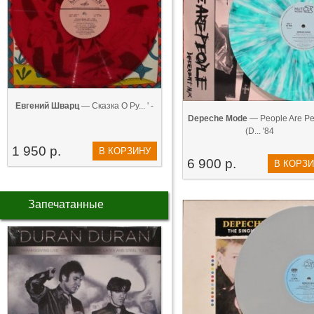
Евгений Шварц
— Сказка О Ру... ' -
Depeche Mode
— People Are Pe
(D... '84
1 950 р.
В КОРЗИНУ
6 900 р.
В КОРЗ
Запечатанные