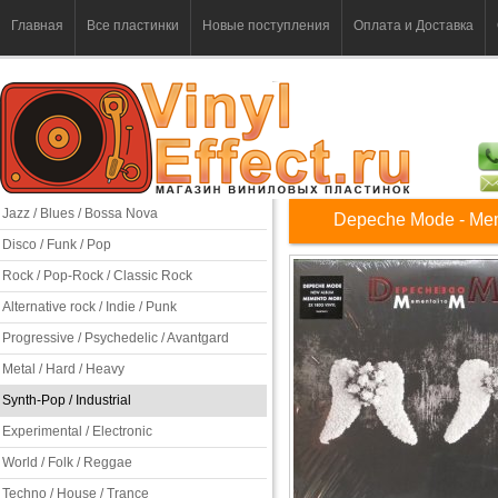
Главная
Все пластинки
Новые поступления
Оплата и Доставка
Jazz / Blues / Bossa Nova
Depeche Mode - Me
Disco / Funk / Pop
Rock / Pop-Rock / Classic Rock
Alternative rock / Indie / Punk
Progressive / Psychedelic / Avantgard
Metal / Hard / Heavy
Synth-Pop / Industrial
Experimental / Electronic
World / Folk / Reggae
Techno / House / Trance