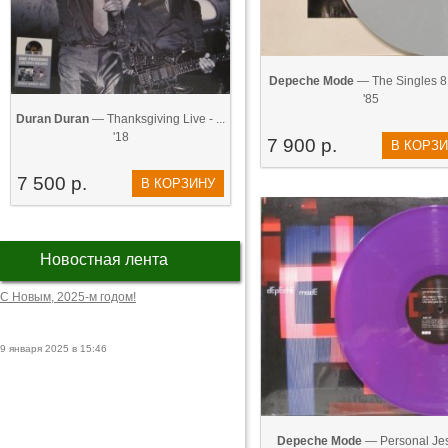
Depeche Mode
— The Singles 8
'85
Duran Duran
— Thanksgiving Live - ...
'18
7 900 р.
В КОРЗ
7 500 р.
В КОРЗИНУ
Новостная лента
С Новым, 2025-м годом!
9 января 2025 в 15:46
Depeche Mode
— Personal Je