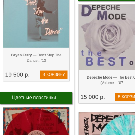
Bryan Ferry
— Don't Stop The
Dance... '13
19 500 р.
В КОРЗИНУ
Depeche Mode
— The Best O
(Volume ... '07
15 000 р.
В КОРЗ
Цветные пластинки