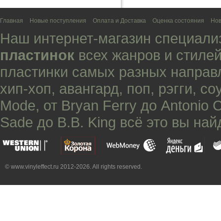
Главная
Новые поступления
Оплата и Доставка
Оценка состояния
Нов
Наш интернет-магазин специали
пластинок
всех жанров и стилей
пластинки самых разных направ
хип-хоп
,
авангард
,
поп
,
рэгги
,
со
Mode
, от
Bryan Ferry
до
Antonio 
Sade
до
B.B. King
всё это вы най
© www.vinyleffect.ru 2012-2026. All rights reserved.