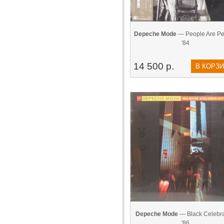
Depeche Mode
— People Are Pe
'84
14 500 р.
В КОРЗ
Depeche Mode
— Black Celebra
'86