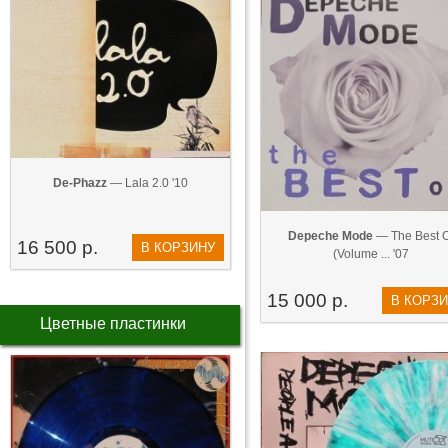
De-Phazz
— Lala 2.0 '10
Depeche Mode
— The Best O
16 500 р.
В КОРЗИНУ
(Volume ... '07
15 000 р.
В КОРЗ
Цветные пластинки