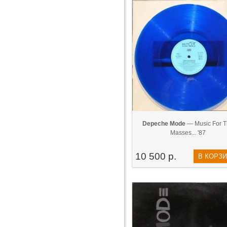
Depeche Mode
— Music For T
Masses... '87
10 500 р.
В КОРЗ