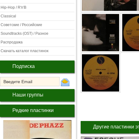
Hip-Hop / R'n'B
Classical
Советские / Российские
Soundtracks (OST) / Разное
Распродажа
Скачать каталог пластинок
Подписка
Наши группы
Редкие пластинки
Другие пластинки э