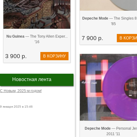
Depeche Mode
— The Singles 8
'85
Nu Guinea
— The Tony Allen Exper...
7 900 р.
В КОРЗ
'16
3 900 р.
В КОРЗИНУ
Новостная лента
С Новым, 2025-м годом!
9 января 2025 в 15:46
Depeche Mode
— Personal Je
2011 '11