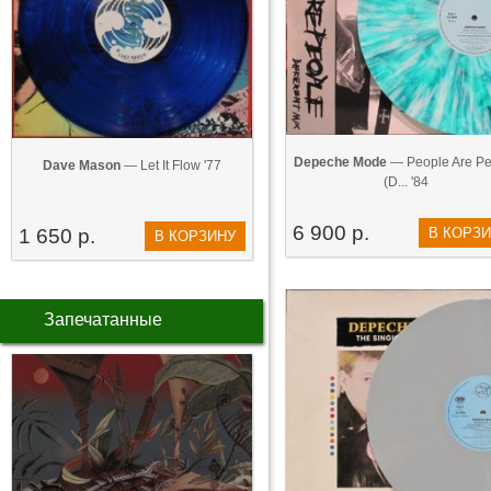
Depeche Mode
— People Are Pe
Dave Mason
— Let It Flow '77
(D... '84
6 900 р.
1 650 р.
В КОРЗ
В КОРЗИНУ
Запечатанные