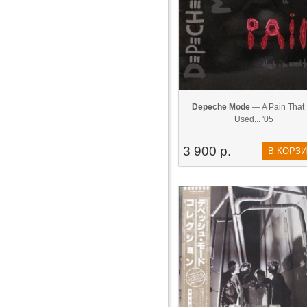
Depeche Mode
— A Pain That 
Used... '05
3 900 р.
В КОРЗ