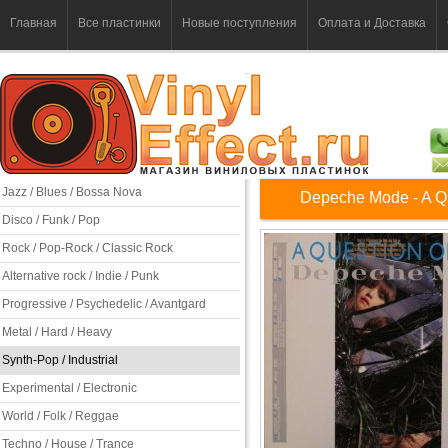
Главная
Все пластинки
Новые поступления
Оплата и Доставка
Jazz / Blues / Bossa Nova
Depeche Mode - A Qu
Disco / Funk / Pop
Rock / Pop-Rock / Classic Rock
Alternative rock / Indie / Punk
Progressive / Psychedelic / Avantgard
Metal / Hard / Heavy
Synth-Pop / Industrial
Experimental / Electronic
World / Folk / Reggae
Techno / House / Trance