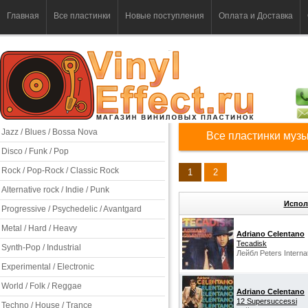
Главная
Все пластинки
Новые поступления
Оплата и Доставка
Jazz / Blues / Bossa Nova
Все пластинки музы
Disco / Funk / Pop
Rock / Pop-Rock / Classic Rock
1
2
Alternative rock / Indie / Punk
Испол
Progressive / Psychedelic / Avantgard
Metal / Hard / Heavy
Adriano Celentano
Tecadisk
Synth-Pop / Industrial
Лейбл Peters Interna
Experimental / Electronic
World / Folk / Reggae
Adriano Celentano‎
12 Supersuccessi
Techno / House / Trance