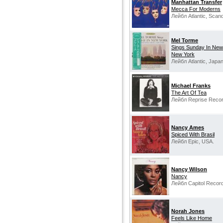
Manhattan Transfer
Mecca For Moderns
Лейбл Atlantic, Scand
Mel Torme
Sings Sunday In New
New York
Лейбл Atlantic, Japan
Michael Franks
The Art Of Tea
Лейбл Reprise Reco
Nancy Ames
Spiced With Brasil
Лейбл Epic, USA.
Nancy Wilson
Nancy
Лейбл Capitol Recor
Norah Jones
Feels Like Home