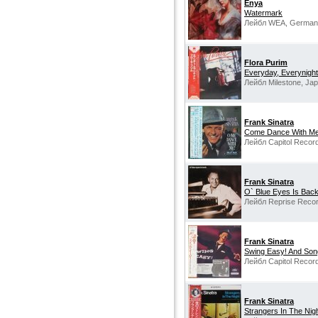
Enya
Watermark
Лейбл WEA, German
Flora Purim
Everyday, Everynight
Лейбл Milestone, Jap
Frank Sinatra
Come Dance With Me
Лейбл Capitol Recor
Frank Sinatra
O` Blue Eyes Is Bac
Лейбл Reprise Reco
Frank Sinatra
Swing Easy! And Son
Лейбл Capitol Recor
Frank Sinatra
Strangers In The Nig