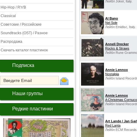
Лейбл Joker, Italy.
Hip-Hop / R'n'B
Classical
Al Bano
Nel Sole
Советские / Российские
Лейбл Emidisc, Italy.
Soundtracks (OST) / Разное
Распродажа
Anneli Drecker
Rocks & Straws
Скачать каталог пластинок
Лейбл Rune Grammof
Подписка
Annie Lennox
Nostalgia
Лейбл Island Records
Наши группы
Annie Lennox
A Christmas Cornuco
Лейбл Island Record
Редкие пластинки
Art Lande / Jan Gar
Red Lanta
Лейбл ECM Records