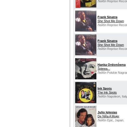
Лейбл Reprise Recor
Frank Sinatra
She Shot Me Down
Лейбл Reprise Recor
Frank Sinatra‎
She Shot Me Down
Лейбл Reprise Reco
Hanka Ordonówna
Śpiewa...
Лейбл Polskie Nagra
Ink Spots
The Ink Spots
Лейбл Napoleon, Italy
Julio Iglesias
De Niña A Mujer
Лейбл Epic, Japan.