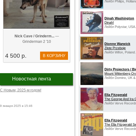
Лейбл Philips, Hollan
Dinah Washington
Dinah!
Лейбл Polystar, USA.
Nick Cave / Grinderm...
—
Grinderman 2 '10
Dionne Warwick
Złote Przeboje
Лейбл Wifon, Poland.
4 500 р.
В КОРЗИНУ
Dirty Projectors / B
Mount Wittenberg Or
Лейбл Domino, UK &
Новостная лента
С Новым, 2025-м годом!
Ella Fitzgerald
The George And Ira
Лейбл Verve Record
9 января 2025 в 15:46
Ella Fitzgerald
The Ella Fitzgerald S
Лейбл Verve Record