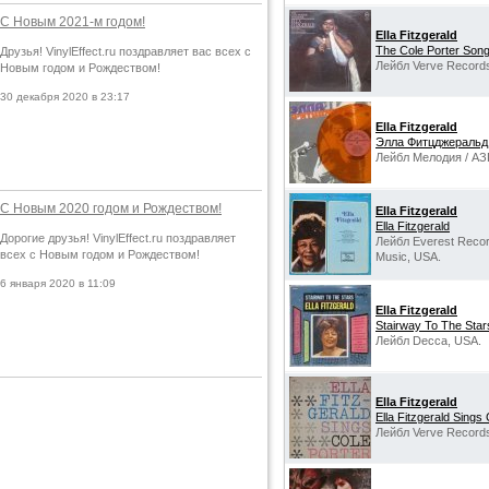
С Новым 2021-м годом!
Ella Fitzgerald
The Cole Porter Son
Друзья! VinylEffect.ru поздравляет вас всех с
Лейбл Verve Record
Новым годом и Рождеством!
30 декабря 2020 в 23:17
Ella Fitzgerald
Элла Фитцджеральд
Лейбл Мелодия / АЗ
С Новым 2020 годом и Рождеством!
Ella Fitzgerald
Ella Fitzgerald
Дорогие друзья! VinylEffect.ru поздравляет
Лейбл Everest Recor
всех с Новым годом и Рождеством!
Music, USA.
6 января 2020 в 11:09
Ella Fitzgerald
Stairway To The Star
Лейбл Decca, USA.
Ella Fitzgerald
Ella Fitzgerald Sings 
Лейбл Verve Record