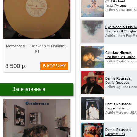
Cliff Richard
Клиф Ричард
Лейбл Балкантон, Bul
Cye Wood & Lisa Ge
The Trail Of Genghis
Лейбл Infinite Fog Pr
Motorhead
— No Sleep 'til Hammer...
'81
Czesław Niemen
The Best Of Niemen
Лейбл Polskie Nagra
8 500 р.
В КОРЗИНУ
Demis Roussos
Demis Roussos
Лейбл Big Tree Reco
Запечатанные
Demis Roussos
Happy To Be…
Лейбл Mercury, USA
Demis Roussos
Greatest Hits