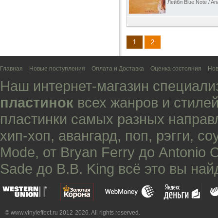
Лейбл Blue Note / An
1
2
Главная
Новые поступления
Оплата и Доставка
Оценка состояния
Нов
Наш интернет-магазин специали
пластинок
всех жанров и стилей
пластинки самых разных направ
хип-хоп
,
авангард
,
поп
,
рэгги
,
со
Mode
, от
Bryan Ferry
до
Antonio 
Sade
до
B.B. King
всё это вы най
© www.vinyleffect.ru 2012-2026. All rights reserved.