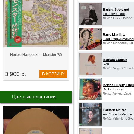
Barbra Streisand
Till I Loved You
Лейбл CBS, Holland.
Barry Manilow
Поет Бэрри Мэнило
Лейбл Мелодия / М
Herbie Hancock
— Monster '80
Belinda Carlisle
Real
Лейбл Virgin / Offsi
3 900 р.
В КОРЗИНУ
Bertha Dupuy, Orq
Bertha Dupuy
Лейбл Velvet, Cuba.
Цветные пластинки
Carmen McRae
‎For Once In My Life
Лейбл Atlantic, USA.