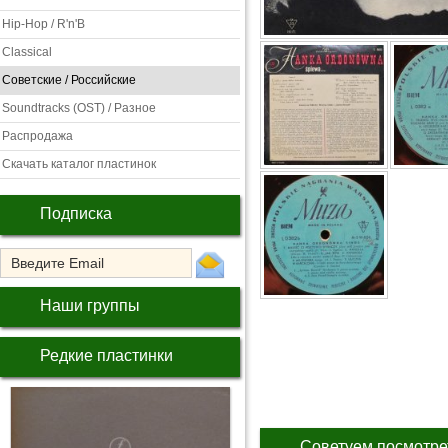
Hip-Hop / R'n'B
Classical
Советские / Российские
Soundtracks (OST) / Разное
Распродажа
Скачать каталог пластинок
Подписка
Наши группы
Редкие пластинки
Советуем посмотре