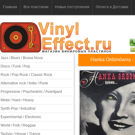
Главная
Все пластинки
Новые поступления
Оплата и Доставка
Jazz / Blues / Bossa Nova
Hanka Ordonówna - 
Disco / Funk / Pop
Rock / Pop-Rock / Classic Rock
Alternative rock / Indie / Punk
Progressive / Psychedelic / Avantgard
Metal / Hard / Heavy
Synth-Pop / Industrial
Experimental / Electronic
World / Folk / Reggae
Techno / House / Trance