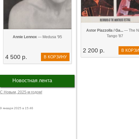
Astor Piazzolla / Ga...
— The 
Tango '87
Annie Lennox
— Medusa '95
2 200 р.
В КОРЗ
4 500 р.
В КОРЗИНУ
Новостная лента
С Новым, 2025-м годом!
9 января 2025 в 15:46