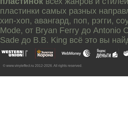
пластинок
всех жанров и стилей
пластинки самых разных направ
хип-хоп
,
авангард
,
поп
,
рэгги
,
со
Mode
, от
Bryan Ferry
до
Antonio 
Sade
до
B.B. King
всё это вы най
© www.vinyleffect.ru 2012-2026. All rights reserved.