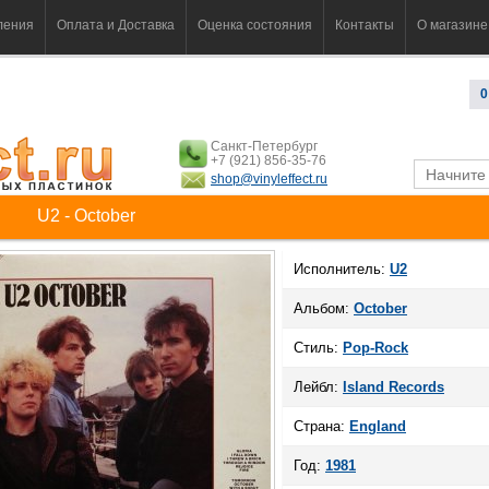
ления
Оплата и Доставка
Оценка состояния
Контакты
О магазине
0
Санкт-Петербург
+7 (921) 856-35-76
shop@vinyleffect.ru
U2 - October
Исполнитель:
U2
Альбом:
October
Стиль:
Pop-Rock
Лейбл:
Island Records
Страна:
England
Год:
1981