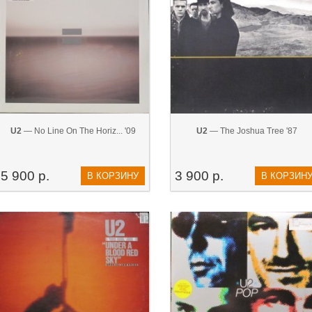
U2
— No Line On The Horiz... '09
U2
— The Joshua Tree '87
5 900 р.
3 900 р.
В КОРЗИНУ
В КОРЗИН