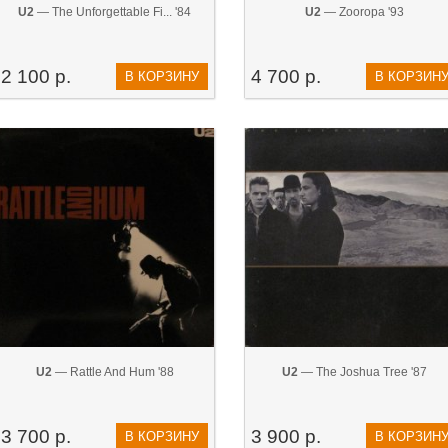
U2
— The Unforgettable Fi... '84
U2
— Zooropa '93
2 100 р.
4 700 р.
В КОРЗИНУ
В КОРЗИН
U2
— Rattle And Hum '88
U2
— The Joshua Tree '87
3 700 р.
3 900 р.
В КОРЗИНУ
В КОРЗИН