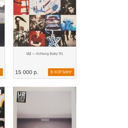
U2
— Achtung Baby '91
15 000 р.
У
В КОРЗИНУ