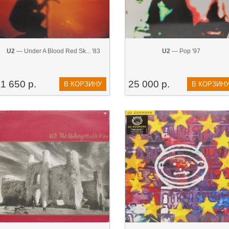
U2
— Under A Blood Red Sk... '83
U2
— Pop '97
1 650 р.
25 000 р.
В КОРЗИНУ
В КОРЗИН