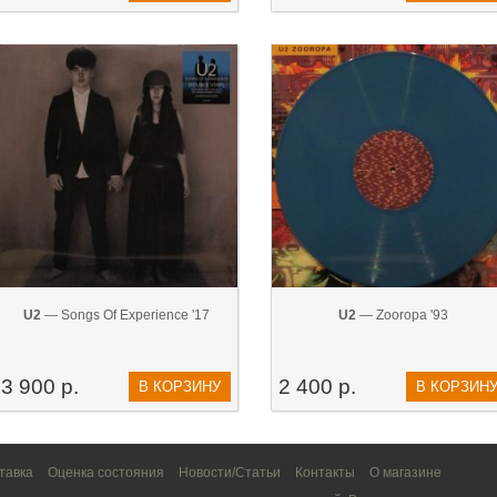
U2
— Songs Of Experience '17
U2
— Zooropa '93
3 900 р.
2 400 р.
В КОРЗИНУ
В КОРЗИН
тавка
Оценка состояния
Новости/Статьи
Контакты
О магазине