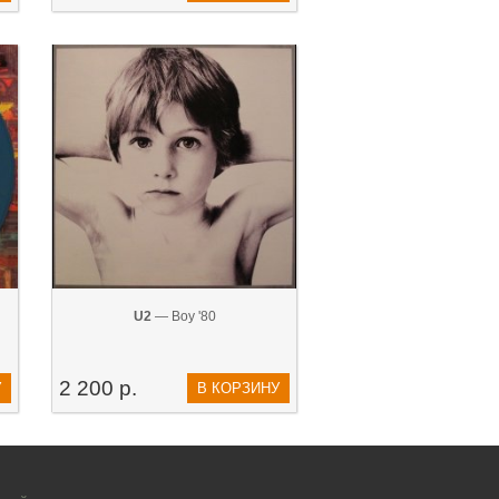
U2
— Boy '80
2 200 р.
У
В КОРЗИНУ