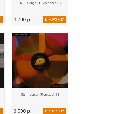
U2
— Songs Of Experience '17
3 700 р.
У
В КОРЗИНУ
U2
— Lemon (Remixes) '93
3 500 р.
У
В КОРЗИНУ