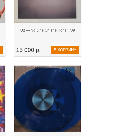
U2
— No Line On The Horiz... '09
15 000 р.
У
В КОРЗИНУ