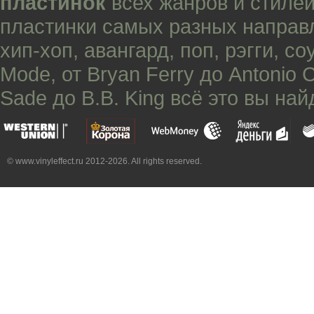
пластинок
всех жанров и стилей
пластинки самых разных направ
хип-хоп
,
авангард
,
поп
,
рэгги
,
со
Mode
, от
Bryan Ferry
до
Antonio 
Sade
до
B.B. King
всё это вы най
© www.vinyleffect.ru 2012-2026. All rights reserved.