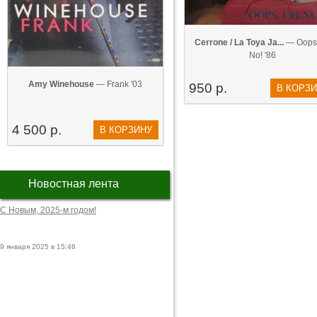
Cerrone / La Toya Ja...
— Oops
No! '86
Amy Winehouse
— Frank '03
950 р.
В КОРЗ
4 500 р.
В КОРЗИНУ
Новостная лента
С Новым, 2025-м годом!
9 января 2025 в 15:46