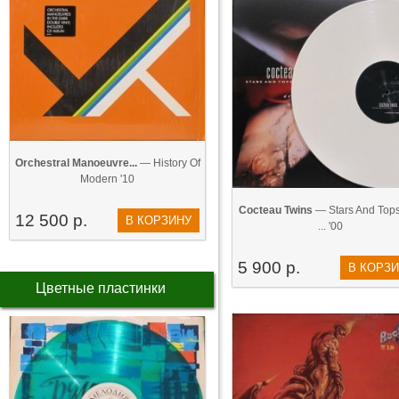
Orchestral Manoeuvre...
— History Of
Modern '10
Cocteau Twins
— Stars And Tops
12 500 р.
В КОРЗИНУ
... '00
5 900 р.
В КОРЗ
Цветные пластинки