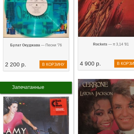
Rockets
— π 3,14 '81
Булат Окуджава
— Песни '76
4 900 р.
2 200 р.
В КОРЗ
В КОРЗИНУ
Запечатанные