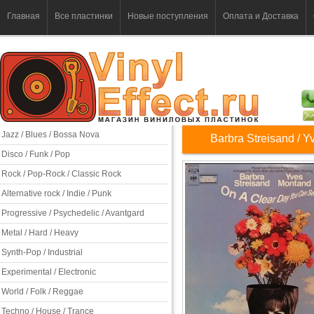
Главная
Все пластинки
Новые поступления
Оплата и Доставка
Jazz / Blues / Bossa Nova
Barbra Streisand / 
Disco / Funk / Pop
Rock / Pop-Rock / Classic Rock
Alternative rock / Indie / Punk
Progressive / Psychedelic / Avantgard
Metal / Hard / Heavy
Synth-Pop / Industrial
Experimental / Electronic
World / Folk / Reggae
Techno / House / Trance