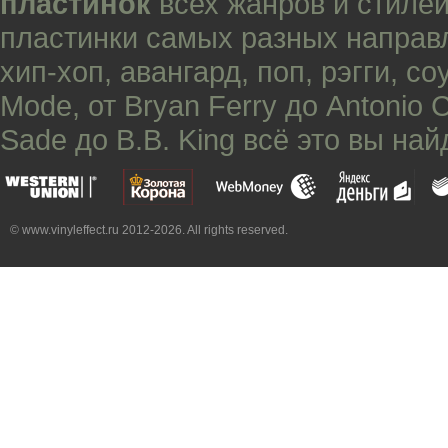
пластинок
всех жанров и стилей
пластинки самых разных направ
хип-хоп
,
авангард
,
поп
,
рэгги
,
со
Mode
, от
Bryan Ferry
до
Antonio 
Sade
до
B.B. King
всё это вы най
© www.vinyleffect.ru 2012-2026. All rights reserved.