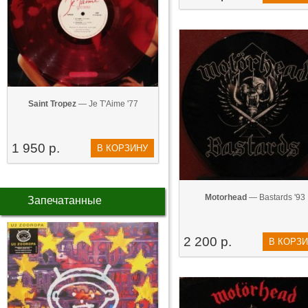
Saint Tropez
— Je T'Aime '77
1 950 р.
В КОРЗИНУ
Motorhead
— Bastards '93
Запечатанные
2 200 р.
В КОРЗ