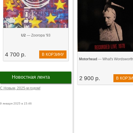
U2
— Zooropa '93
4 700 р.
В КОРЗИНУ
Motorhead
— What's Wordsworth
Новостная лента
2 900 р.
В КОРЗ
С Новым, 2025-м годом!
9 января 2025 в 15:46