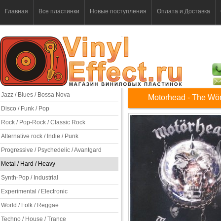
Главная
Все пластинки
Новые поступления
Оплата и Доставка
Jazz / Blues / Bossa Nova
Motorhead - The Wör
Disco / Funk / Pop
Rock / Pop-Rock / Classic Rock
Alternative rock / Indie / Punk
Progressive / Psychedelic / Avantgard
Metal / Hard / Heavy
Synth-Pop / Industrial
Experimental / Electronic
World / Folk / Reggae
Techno / House / Trance