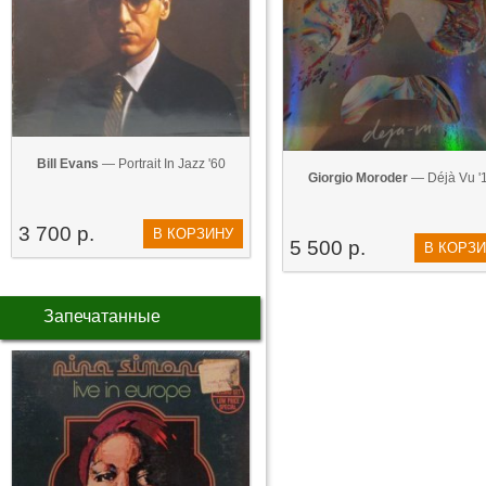
Bill Evans
— Portrait In Jazz '60
Giorgio Moroder
— Déjà Vu '
3 700 р.
В КОРЗИНУ
5 500 р.
В КОРЗ
Запечатанные