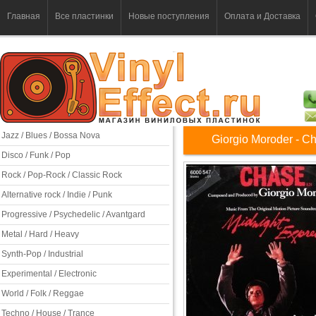
Главная
Все пластинки
Новые поступления
Оплата и Доставка
Jazz / Blues / Bossa Nova
Giorgio Moroder - C
Disco / Funk / Pop
Rock / Pop-Rock / Classic Rock
Alternative rock / Indie / Punk
Progressive / Psychedelic / Avantgard
Metal / Hard / Heavy
Synth-Pop / Industrial
Experimental / Electronic
World / Folk / Reggae
Techno / House / Trance