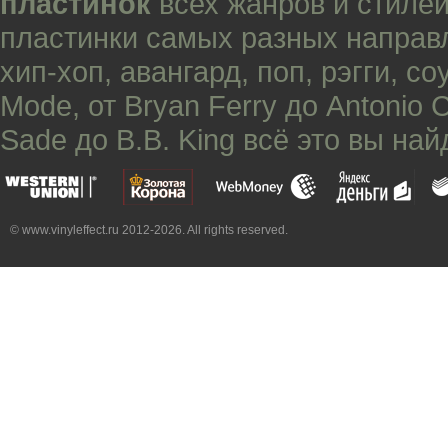
пластинок
всех жанров и стилей
пластинки самых разных направ
хип-хоп
,
авангард
,
поп
,
рэгги
,
со
Mode
, от
Bryan Ferry
до
Antonio 
Sade
до
B.B. King
всё это вы най
© www.vinyleffect.ru 2012-2026. All rights reserved.