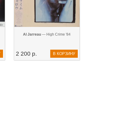
Al Jarreau
— High Crime '84
2 200 р.
У
В КОРЗИНУ