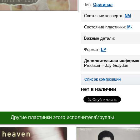
Тип:
Оригинал
Состояние конверта:
NM
Состояние пластинки:
M-
Важные детали:
Формат:
LP
Дополнительная информац
Producer – Jay Graydon
Список композиций
нет в наличии
Другие пластинки этого исполнителя\группы