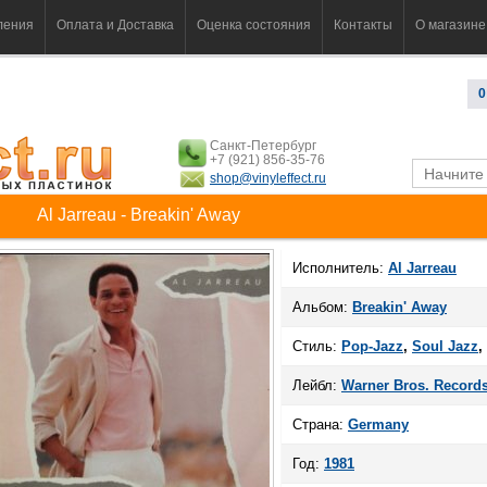
ления
Оплата и Доставка
Оценка состояния
Контакты
О магазине
0
Санкт-Петербург
+7 (921) 856-35-76
shop@vinyleffect.ru
Al Jarreau - Breakin' Away
Исполнитель:
Al Jarreau
Альбом:
Breakin' Away
Стиль:
Pop-Jazz
,
Soul Jazz
,
Лейбл:
Warner Bros. Record
Страна:
Germany
Год:
1981