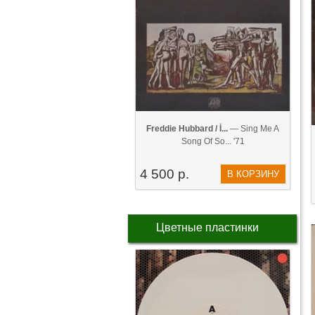
Freddie Hubbard / İ...
— Sing Me A
Song Of So... '71
4 500 р.
В КОРЗИНУ
Цветные пластинки