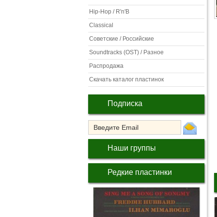
Hip-Hop / R'n'B
Classical
Советские / Российские
Soundtracks (OST) / Разное
Распродажа
Скачать каталог пластинок
Подписка
Наши группы
Редкие пластинки