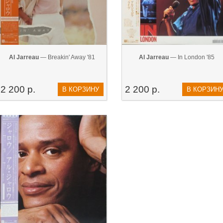
Al Jarreau
— Breakin' Away '81
Al Jarreau
— In London '85
2 200 р.
2 200 р.
В КОРЗИНУ
В КОРЗИН