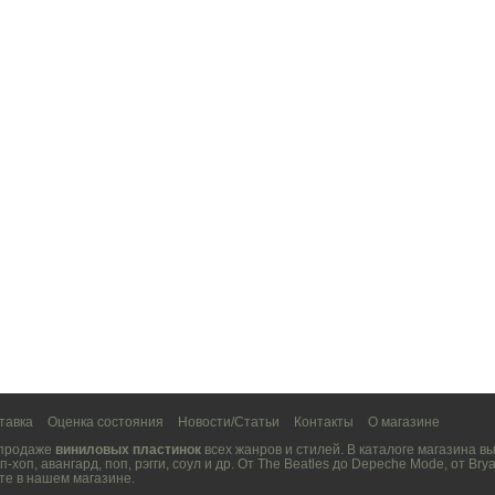
тавка
Оценка состояния
Новости/Статьи
Контакты
О магазине
 продаже
виниловых пластинок
всех жанров и стилей. В каталоге магазина 
п-хоп
,
авангард
,
поп
,
рэгги
,
соул
и др. От
The Beatles
до
Depeche Mode
, от
Brya
те в нашем магазине.