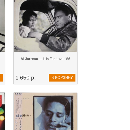
Al Jarreau
— L Is For Lover '86
1 650 р.
У
В КОРЗИНУ