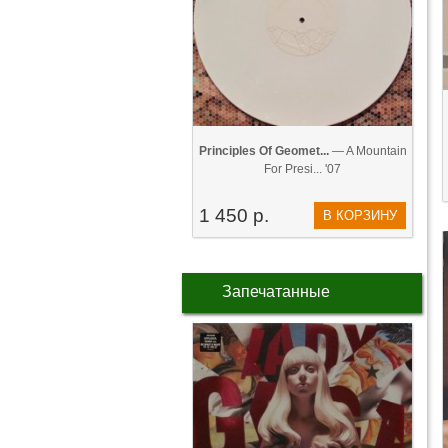
Principles Of Geomet...
— A Mountain
For Presi... '07
1 450 р.
В КОРЗИНУ
Запечатанные