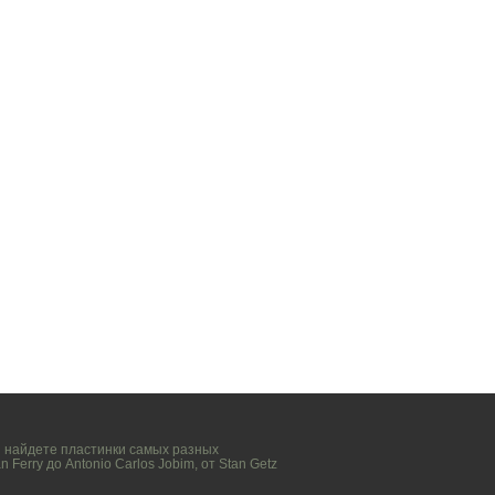
вы найдете пластинки самых разных
n Ferry
до
Antonio Carlos Jobim
, от
Stan Getz