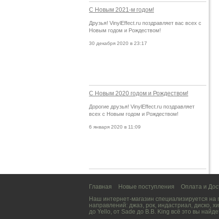
С Новым 2021-м годом!
Друзья! VinylEffect.ru поздравляет вас всех с
Новым годом и Рождеством!
30 декабря 2020 в 23:17
С Новым 2020 годом и Рождеством!
Дорогие друзья! VinylEffect.ru поздравляет
всех с Новым годом и Рождеством!
6 января 2020 в 11:09
Главная
Новые поступления
Оплата и Дос
Наш интернет-магазин специализируется на
направлений:
джаз
,
рок
,
индастриал
,
диско
,
хи
до
Yello
, от
Sade
до
B.B. King
всё это вы найде