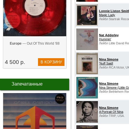
Lonnie Liston Smit
Magic Lady
Лейбл Startrak Reco
Nat Adderley
Hummin'
Europe
— Out Of This World '88
Лейбл Little David R
Nina Simone
4 500 р.
В КОРЗИНУ
'Nuff Said!
Лейбл RCA Victor, U
Запечатанные
Nina Simone
Nina Simone (Little Gi
Лейбл Bethlehem Re
Nina Simone
A Portrait Of Nina
Лейбл TRIP, USA.