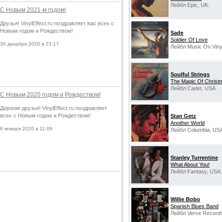
Лейбл Epic, UK.
С Новым 2021-м годом!
Друзья! VinylEffect.ru поздравляет вас всех с
Новым годом и Рождеством!
Sade
Soldier Of Love
30 декабря 2020 в 23:17
Лейбл Music On Viny
Soulful Strings
The Magic Of Christ
Лейбл Cadet, USA.
С Новым 2020 годом и Рождеством!
Дорогие друзья! VinylEffect.ru поздравляет
всех с Новым годом и Рождеством!
Stan Getz
Another World
6 января 2020 в 11:09
Лейбл Columbia, US
Stanley Turrentine
What About You!
Лейбл Fantasy, USA.
Willie Bobo
Spanish Blues Band
Лейбл Verve Record