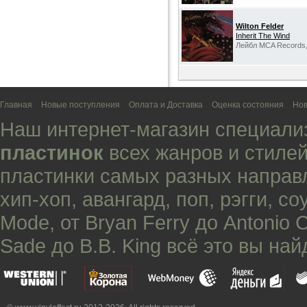
Wilton Felder
Inherit The Wind
Лейбл MCA Records
Главная
Новые поступления
Оплата и Доставка
Оценка состояния
Нов
Наш интернет-магазин специали
пластинок
всех жанров и стилей
пластинки самых разных направ
хип-хоп
,
авангард
,
поп
,
рэгги
,
со
Mode
, от
Bryan Ferry
до
Antonio 
Sade
до
B.B. King
всё это вы най