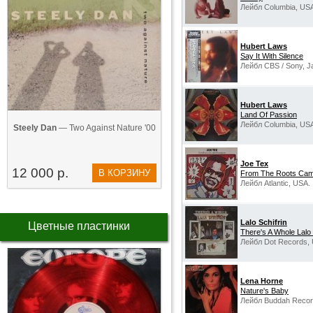
Лейбл Columbia, US
Hubert Laws
Say It With Silence
Лейбл CBS / Sony, J
Hubert Laws
Land Of Passion
Лейбл Columbia, US
Steely Dan
— Two Against Nature '00
Joe Tex
12 000 р.
В КОРЗИНУ
From The Roots Cam
Лейбл Atlantic, USA.
Lalo Schifrin
Цветные пластинки
There's A Whole Lalo 
Лейбл Dot Records,
Lena Horne
Nature's Baby
Лейбл Buddah Recor