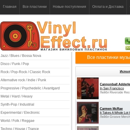
Главная
Все пластинки
Новые поступления
Оплата и Доставка
Jazz / Blues / Bossa Nova
Все пластинки музы
Disco / Funk / Pop
Испол
Rock / Pop-Rock / Classic Rock
Alternative rock / Indie / Punk
Cannonball Adderle
Progressive / Psychedelic / Avantgard
In San Francisco
Лейбл Riverside Reco
Metal / Hard / Heavy
Synth-Pop / Industrial
Carmen McRae
Experimental / Electronic
It Takes A Whole Lot
Лейбл Groove Merch
World / Folk / Reggae
Techno / House / Trance