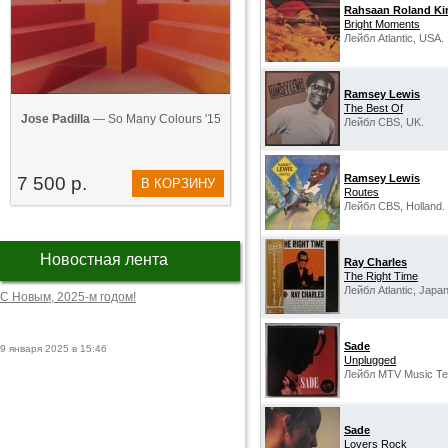
Rahsaan Roland Ki
Bright Moments
Лейбл Atlantic, USA.
Ramsey Lewis
The Best Of
Jose Padilla
— So Many Colours '15
Лейбл CBS, UK.
Ramsey Lewis
7 500 р.
В КОРЗИНУ
Routes
Лейбл CBS, Holland.
Новостная лента
Ray Charles
The Right Time
Лейбл Atlantic, Japan
С Новым, 2025-м годом!
Sade
9 января 2025 в 15:46
Unplugged
Лейбл MTV Music Tel
Sade
Lovers Rock