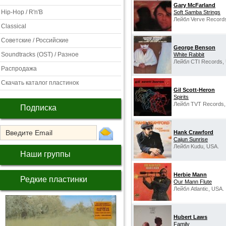
Gary McFarland
Hip-Hop / R'n'B
Soft Samba Strings
Лейбл Verve Record
Classical
Советские / Российские
George Benson
Soundtracks (OST) / Разное
White Rabbit
Лейбл CTI Records,
Распродажа
Скачать каталог пластинок
Gil Scott-Heron
Spirits
Лейбл TVT Records,
Подписка
Hank Crawford
Cajun Sunrise
Лейбл Kudu, USA.
Наши группы
Herbie Mann
Редкие пластинки
Our Mann Flute
Лейбл Atlantic, USA.
Hubert Laws
Family