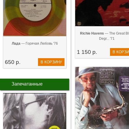
Richie Havens
— The Great Bl
Degr... '71
Лада
— Горячая Любовь '76
1 150 р.
В КОРЗ
650 р.
В КОРЗИНУ
Запечатанные