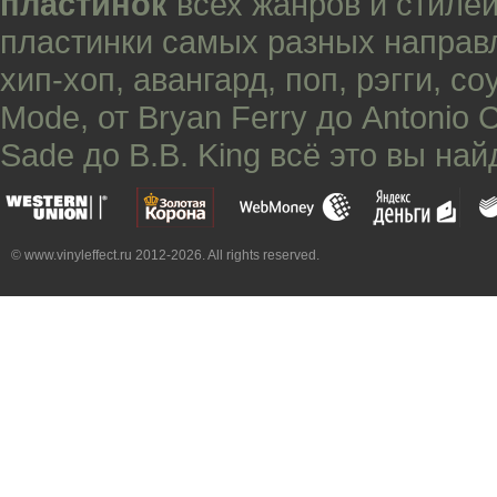
пластинок
всех жанров и стилей
пластинки самых разных направ
хип-хоп
,
авангард
,
поп
,
рэгги
,
со
Mode
, от
Bryan Ferry
до
Antonio 
Sade
до
B.B. King
всё это вы най
© www.vinyleffect.ru 2012-2026. All rights reserved.