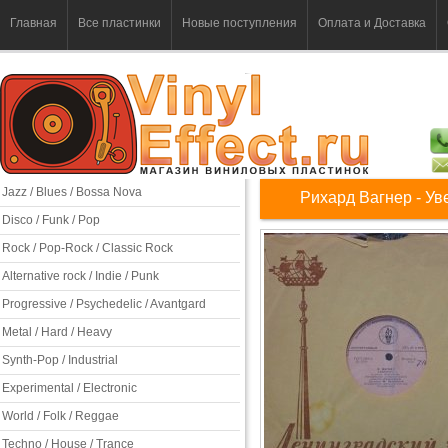
Главная
Все пластинки
Новые поступления
Оплата и Доставка
Jazz / Blues / Bossa Nova
Рихард Вагнер - У
Disco / Funk / Pop
Rock / Pop-Rock / Classic Rock
Alternative rock / Indie / Punk
Progressive / Psychedelic / Avantgard
Metal / Hard / Heavy
Synth-Pop / Industrial
Experimental / Electronic
World / Folk / Reggae
Techno / House / Trance