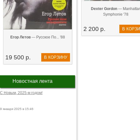
Dexter Gordon
— Manhatta
Symphonie '78
2 200 р.
В КОРЗ
Егор Летов
— Русское По... '88
19 500 р.
В КОРЗИНУ
Новостная лента
С Новым, 2025-м годом!
9 января 2025 в 15:46