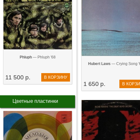
Phluph
— Phluph '68
Hubert Laws
— Crying Song '
11 500 р.
В КОРЗИНУ
1 650 р.
В КОРЗ
Цветные пластинки