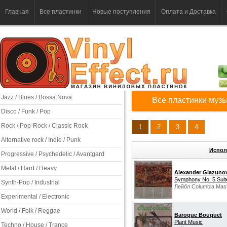
Главная
Все пластинки
Новые поступления
Оплата и Доставка
Jazz / Blues / Bossa Nova
Все пластинки музы
Disco / Funk / Pop
Rock / Pop-Rock / Classic Rock
1
2
3
4
Alternative rock / Indie / Punk
Испол
Progressive / Psychedelic / Avantgard
Metal / Hard / Heavy
Alexander Glazuno
Symphony No. 5 Suit
Synth-Pop / Industrial
Лейбл Columbia Mas
Experimental / Electronic
World / Folk / Reggae
Baroque Bouquet
Plant Music
Techno / House / Trance