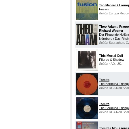
Teo Macero / Loung
Fusion
Лейбл Europa Record
Theo Adam / Prague
Richard Wagner
Der Fliegende Holländ
Nürnberg / Das Rhein
Лейбл Supraphon, Cz
This Mortal Coil
Filigree & Shadow
Лейбл 4AD, UK.
Tomita
The Bermuda Triangl
Лейбл RCA Red Seal
Tomita
The Bermuda Triangl
Лейбл RCA Red Seal
Tomita / Moussorg