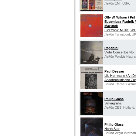
Лейбл EMI, USA.
Olly W. Wilson / Pri
Eugeniusz Rudnik /
Mazurek
Electronic Music, Vol.
Лейбл Turnabout, UK
Paganini
Violin Concertos No. 
Лейбл Polskie Nagra
Paul Dessau
Lilo Herrmann / An Di
Anachronistische Zu
Лейбл Eterna, Germa
Philip Glass
Satyagraha
Лейбл CBS, Holland.
Philip Glass
North Star
Лейбл Virgin Internat