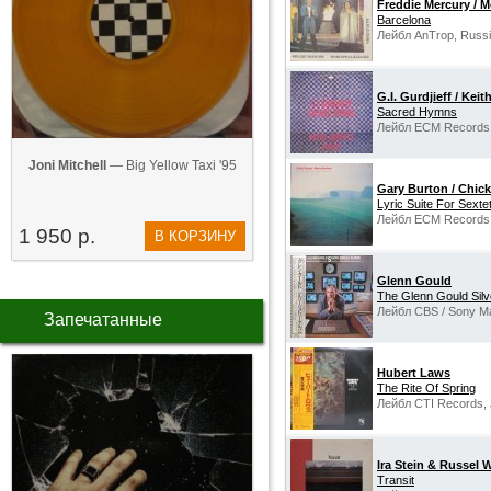
Freddie Mercury / M
Barcelona
Лейбл AnTrop, Russi
G.I. Gurdjieff / Keit
Sacred Hymns
Лейбл ECM Records,
Joni Mitchell
— Big Yellow Taxi '95
Gary Burton / Chic
Lyric Suite For Sexte
Лейбл ECM Records,
1 950 р.
В КОРЗИНУ
Glenn Gould
The Glenn Gould Silv
Лейбл CBS / Sony Ma
Запечатанные
Hubert Laws
The Rite Of Spring
Лейбл CTI Records, 
Ira Stein & Russel 
Transit