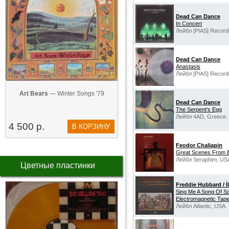
Dead Can Dance
In Concert
Лейбл [PIAS] Record
Dead Can Dance
Anastasis
Лейбл [PIAS] Record
Art Bears
— Winter Songs '79
Dead Can Dance
The Serpent's Egg
Лейбл 4AD, Greece.
4 500 р.
В КОРЗИНУ
Feodor Chaliapin
Great Scenes From 
Лейбл Seraphim, US
Цветные пластинки
Freddie Hubbard / 
Sing Me A Song Of S
Electromagnetic Tape
Лейбл Atlantic, USA.