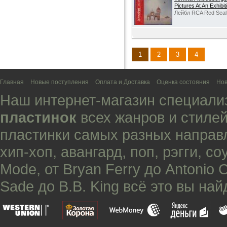
Pictures At An Exhibit
Лейбл RCA Red Seal,
1
2
3
4
Главная
Новые поступления
Оплата и Доставка
Оценка состояния
Нов
Наш интернет-магазин специали
пластинок
всех жанров и стилей
пластинки самых разных направ
хип-хоп
,
авангард
,
поп
,
рэгги
,
со
Mode
, от
Bryan Ferry
до
Antonio 
Sade
до
B.B. King
всё это вы най