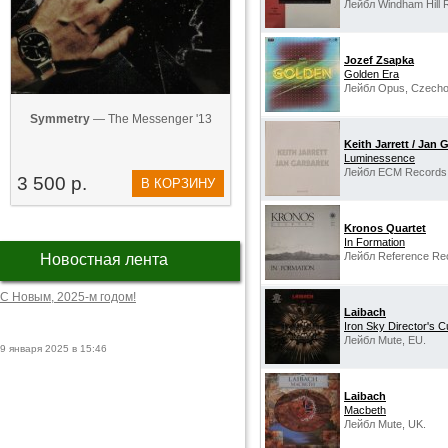
Лейбл Windham Hill 
Jozef Zsapka
Golden Era
Лейбл Opus, Czecho
Symmetry
— The Messenger '13
Keith Jarrett / Jan 
Luminessence
Лейбл ECM Records
3 500 р.
В КОРЗИНУ
Kronos Quartet
In Formation
Лейбл Reference Rec
Новостная лента
С Новым, 2025-м годом!
Laibach
Iron Sky Director's C
Лейбл Mute, EU.
9 января 2025 в 15:46
Laibach
Macbeth
Лейбл Mute, UK.