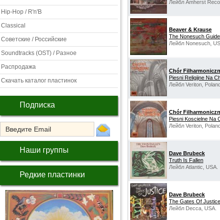
Лейбл Amherst Reco
Hip-Hop / R'n'B
Classical
Beaver & Krause
The Nonesuch Guide 
Советские / Российские
Лейбл Nonesuch, US
Soundtracks (OST) / Разное
Распродажа
Chór Filharmonicz
Piesni Religijne Na 
Скачать каталог пластинок
Лейбл Veriton, Polan
Подписка
Chór Filharmonicz
Piesni Koscielne Na 
Лейбл Veriton, Polan
Наши группы
Dave Brubeck
Truth Is Fallen
Лейбл Atlantic, USA.
Редкие пластинки
Dave Brubeck
The Gates Of Justic
Лейбл Decca, USA.