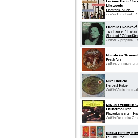
Luciano Berio / Jac
Mimaroglu
Electronic Music III
Лейбл Turnabout, U
Ludmila Dvořáková
Tannhäuser / Tristan 
Siegfried / Götterdä
Лейбл Supraphon, Cz
Mannheim Steamrol
Fresh Aire II
Лейбл American Gra
Mike Oldfield
Hergest Ridge
Лейбл Virgin Internat
Mozart / Friedrich 
Philharmoniker
Klavierkonzerte = Pi
Лейбл Deutsche Gr
Nikolai Rimsky-Kors
Le Coq D'or