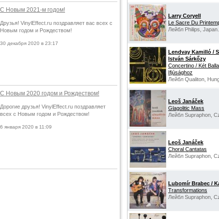
С Новым 2021-м годом!
Larry Coryell
Le Sacre Du Printem
Друзья! VinylEffect.ru поздравляет вас всех с
Лейбл Philips, Japan.
Новым годом и Рождеством!
30 декабря 2020 в 23:17
Lendvay Kamilló / S
István Sárkőzy
Concertino / Két Ball
Ifjúsághoz
Лейбл Qualiton, Hung
С Новым 2020 годом и Рождеством!
Leoš Janáček
Дорогие друзья! VinylEffect.ru поздравляет
Glagolitic Mass
всех с Новым годом и Рождеством!
Лейбл Supraphon, Cz
6 января 2020 в 11:09
Leoš Janáček
Choral Cantatas
Лейбл Supraphon, Cz
Lubomír Brabec / K
Transformations
Лейбл Supraphon, Cz