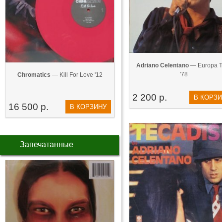
Adriano Celentano‎
— Europa T
'78
Chromatics
— Kill For Love '12
2 200 р.
В КОРЗ
16 500 р.
В КОРЗИНУ
Запечатанные