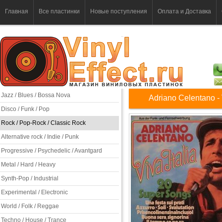
Главная
Все пластинки
Новые поступления
Оплата и Доставка
Jazz / Blues / Bossa Nova
Adriano Celentano - V
Disco / Funk / Pop
Rock / Pop-Rock / Classic Rock
Alternative rock / Indie / Punk
Progressive / Psychedelic / Avantgard
Metal / Hard / Heavy
Synth-Pop / Industrial
Experimental / Electronic
World / Folk / Reggae
Techno / House / Trance