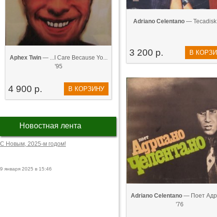
Adriano Celentano
— Tecadisk 
3 200 р.
В КОРЗ
Aphex Twin
— ...I Care Because Yo...
'95
4 900 р.
В КОРЗИНУ
Новостная лента
С Новым, 2025-м годом!
9 января 2025 в 15:46
Adriano Celentano
— Поет Адри
'76