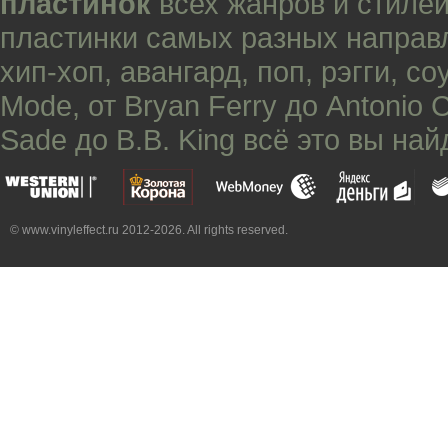
пластинок
всех жанров и стилей
пластинки самых разных направ
хип-хоп
,
авангард
,
поп
,
рэгги
,
со
Mode
, от
Bryan Ferry
до
Antonio 
Sade
до
B.B. King
всё это вы най
© www.vinyleffect.ru 2012-2026. All rights reserved.