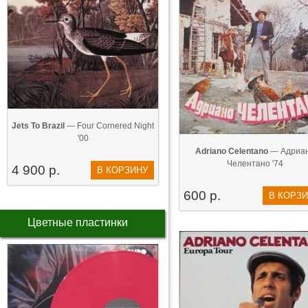
Jets To Brazil
— Four Cornered Night
'00
Adriano Celentano
— Адриа
Челентано '74
4 900 р.
В КОРЗИНУ
600 р.
В КОРЗ
Цветные пластинки