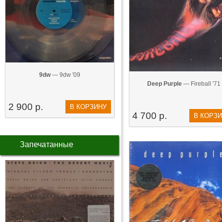
9dw
— 9dw '09
Deep Purple
— Fireball '71
2 900 р.
В КОРЗИНУ
4 700 р.
В КОРЗ
Запечатанные