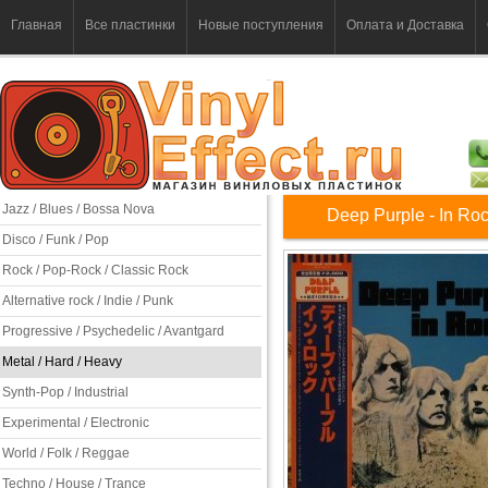
Главная
Все пластинки
Новые поступления
Оплата и Доставка
Jazz / Blues / Bossa Nova
Deep Purple - In Ro
Disco / Funk / Pop
Rock / Pop-Rock / Classic Rock
Alternative rock / Indie / Punk
Progressive / Psychedelic / Avantgard
Metal / Hard / Heavy
Synth-Pop / Industrial
Experimental / Electronic
World / Folk / Reggae
Techno / House / Trance