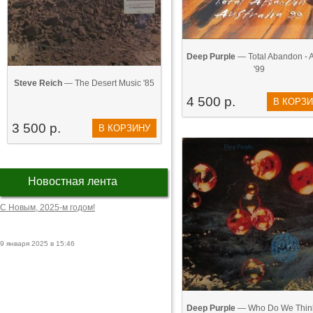
Deep Purple
— Total Abandon - Au
'99
Steve Reich
— The Desert Music '85
4 500 р.
В КОРЗ
3 500 р.
В КОРЗИНУ
Новостная лента
С Новым, 2025-м годом!
9 января 2025 в 15:46
Deep Purple
— Who Do We Thin