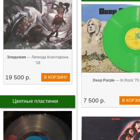
Эпидемия
— Легенда Ксентарона
'18
19 500 р.
В КОРЗИНУ
Deep Purple
— In Rock '70
7 500 р.
В КОРЗ
Цветные пластинки