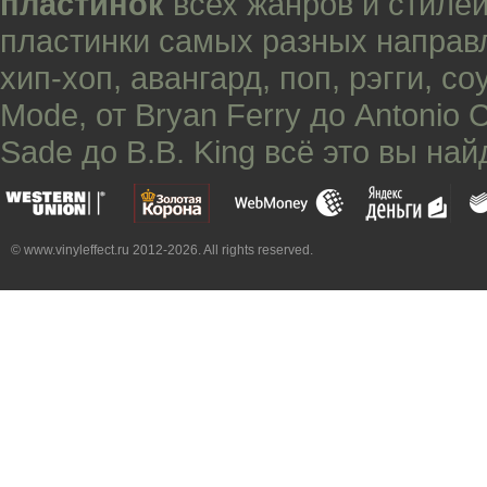
пластинок
всех жанров и стилей
пластинки самых разных направ
хип-хоп
,
авангард
,
поп
,
рэгги
,
со
Mode
, от
Bryan Ferry
до
Antonio 
Sade
до
B.B. King
всё это вы най
© www.vinyleffect.ru 2012-2026. All rights reserved.