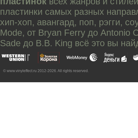
пластинок
всех жанров и стилей
пластинки самых разных направ
хип-хоп
,
авангард
,
поп
,
рэгги
,
со
Mode
, от
Bryan Ferry
до
Antonio 
Sade
до
B.B. King
всё это вы най
© www.vinyleffect.ru 2012-2026. All rights reserved.