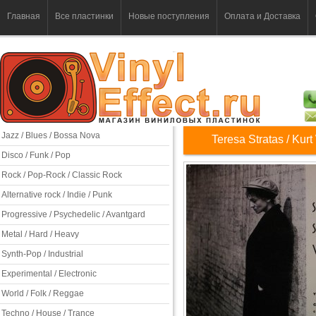
Главная
Все пластинки
Новые поступления
Оплата и Доставка
Jazz / Blues / Bossa Nova
Teresa Stratas / Kur
Disco / Funk / Pop
Rock / Pop-Rock / Classic Rock
Alternative rock / Indie / Punk
Progressive / Psychedelic / Avantgard
Metal / Hard / Heavy
Synth-Pop / Industrial
Experimental / Electronic
World / Folk / Reggae
Techno / House / Trance