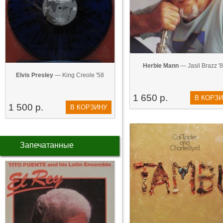
Herbie Mann
— Jasil Brazz '
Elvis Presley
— King Creole '58
1 650 р.
В КОРЗ
1 500 р.
В КОРЗИНУ
Запечатанные