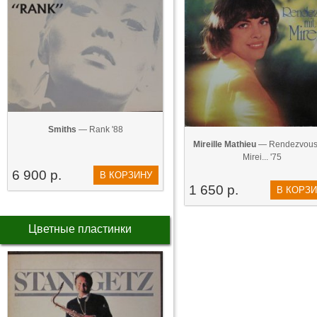
Smiths
— Rank '88
Mireille Mathieu
— Rendezvous
Mirei... '75
6 900 р.
В КОРЗИНУ
1 650 р.
В КОРЗ
Цветные пластинки