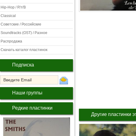
Hip-Hop / R'n'B
Classical
Советские / Российские
Soundtracks (OST) / Разное
Распродажа
Скачать каталог пластинок
Подписка
Наши группы
Редкие пластинки
Другие пластинки э