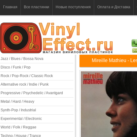
Главная
Все пластинки
Новые поступления
Оплата и Доставка
Jazz / Blues / Bossa Nova
Mireille Mathieu - Le
Disco / Funk / Pop
Rock / Pop-Rock / Classic Rock
Alternative rock / Indie / Punk
Progressive / Psychedelic / Avantgard
Metal / Hard / Heavy
Synth-Pop / Industrial
Experimental / Electronic
World / Folk / Reggae
Techno / House / Trance