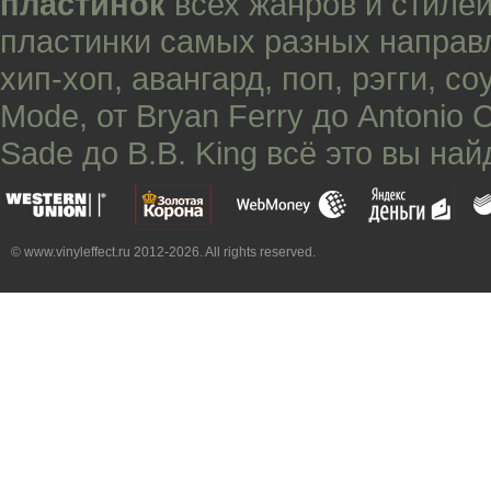
пластинок
всех жанров и стилей
пластинки самых разных направ
хип-хоп
,
авангард
,
поп
,
рэгги
,
со
Mode
, от
Bryan Ferry
до
Antonio 
Sade
до
B.B. King
всё это вы най
© www.vinyleffect.ru 2012-2026. All rights reserved.