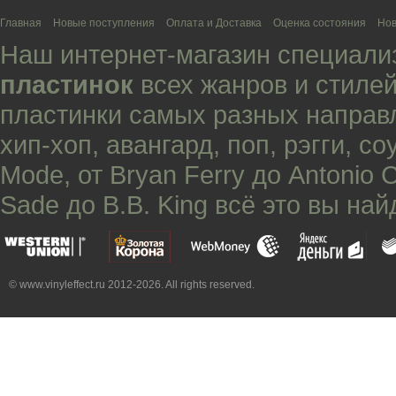
Главная
Новые поступления
Оплата и Доставка
Оценка состояния
Нов
Наш интернет-магазин специали
пластинок
всех жанров и стилей
пластинки самых разных направ
хип-хоп
,
авангард
,
поп
,
рэгги
,
со
Mode
, от
Bryan Ferry
до
Antonio 
Sade
до
B.B. King
всё это вы най
© www.vinyleffect.ru 2012-2026. All rights reserved.