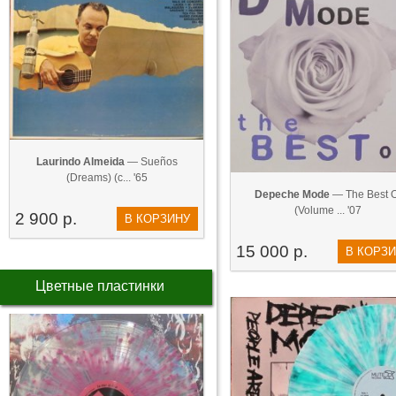
Laurindo Almeida
— Sueños
(Dreams) (с... '65
Depeche Mode
— The Best O
(Volume ... '07
2 900 р.
В КОРЗИНУ
15 000 р.
В КОРЗ
Цветные пластинки