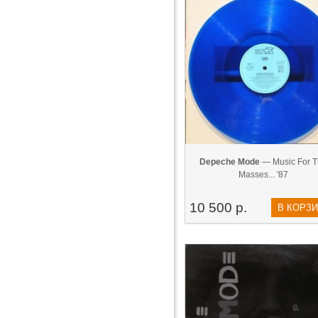
Depeche Mode
— Music For T
Masses... '87
10 500 р.
В КОРЗ