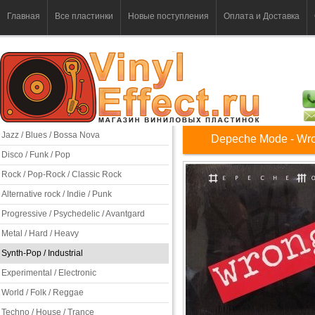
Главная
Все пластинки
Новые поступления
Оплата и Доставка
Jazz / Blues / Bossa Nova
Depeche Mode - Wr
Disco / Funk / Pop
Rock / Pop-Rock / Classic Rock
Alternative rock / Indie / Punk
Progressive / Psychedelic / Avantgard
Metal / Hard / Heavy
Synth-Pop / Industrial
Experimental / Electronic
World / Folk / Reggae
Techno / House / Trance