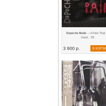
Depeche Mode
— A Pain That 
Used... '05
3 900 р.
В КОРЗ