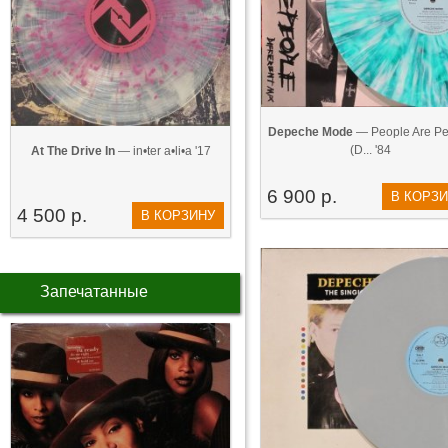
Depeche Mode
— People Are Pe
(D... '84
At The Drive In
— in•ter a•li•a '17
6 900 р.
В КОРЗ
4 500 р.
В КОРЗИНУ
Запечатанные