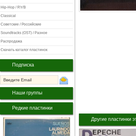
Hip-Hop / R'n'B
Classical
Советские / Российские
Soundtracks (OST) / Разное
Распродажа
Скачать каталог пластинок
Подписка
Наши группы
Редкие пластинки
Другие пластинки э