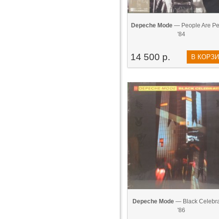
Depeche Mode
— People Are Pe
'84
14 500 р.
В КОРЗ
Depeche Mode
— Black Celebra
'86