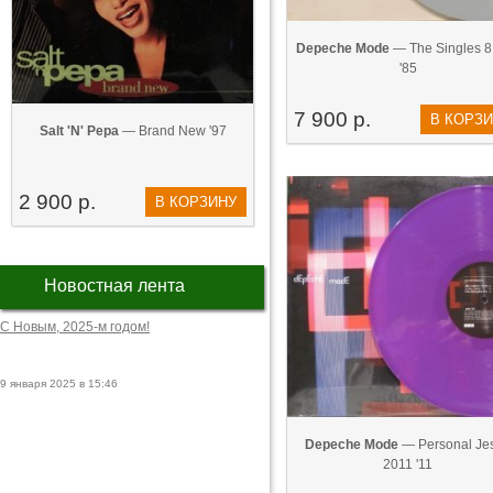
Depeche Mode
— The Singles 8
'85
7 900 р.
В КОРЗ
Salt 'N' Pepa
— Brand New '97
2 900 р.
В КОРЗИНУ
Новостная лента
С Новым, 2025-м годом!
9 января 2025 в 15:46
Depeche Mode
— Personal Je
2011 '11