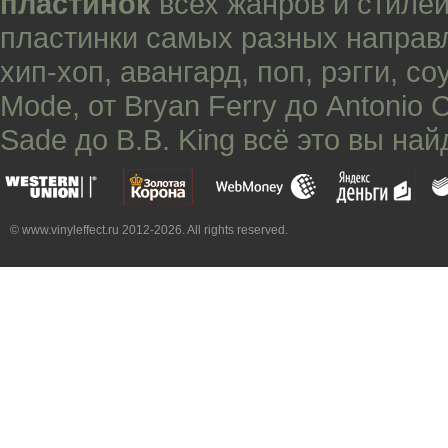
пластинок
всех жанров и стилей
пластинки самых разных направ
хип-хоп
,
авангард
,
поп
,
рэгги
,
со
Mode
, от
Bryan Ferry
до
Antonio 
Sade
до
B.B. King
всё это вы най
© www.vinyleffect.ru 2012-2026. All rights reserved.