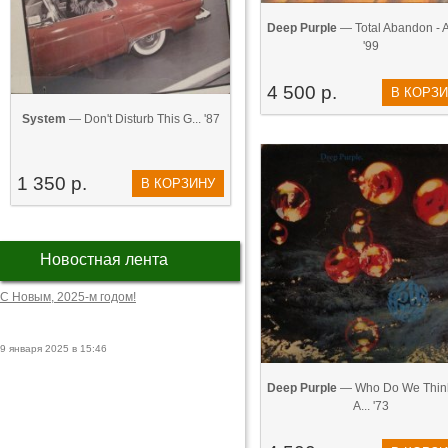
Deep Purple
— Total Abandon - Au
'99
4 500 р.
В КОРЗ
System
— Don't Disturb This G... '87
1 350 р.
В КОРЗИНУ
Новостная лента
С Новым, 2025-м годом!
9 января 2025 в 15:46
Deep Purple
— Who Do We Thin
A... '73