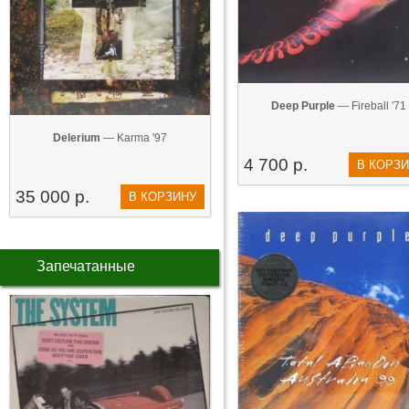
Deep Purple
— Fireball '71
Delerium
— Karma '97
4 700 р.
В КОРЗ
35 000 р.
В КОРЗИНУ
Запечатанные