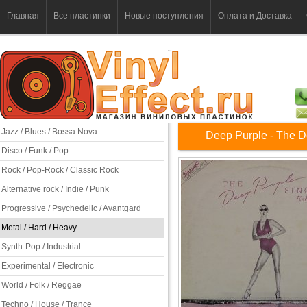
Главная
Все пластинки
Новые поступления
Оплата и Доставка
Jazz / Blues / Bossa Nova
Deep Purple - The D
Disco / Funk / Pop
Rock / Pop-Rock / Classic Rock
Alternative rock / Indie / Punk
Progressive / Psychedelic / Avantgard
Metal / Hard / Heavy
Synth-Pop / Industrial
Experimental / Electronic
World / Folk / Reggae
Techno / House / Trance