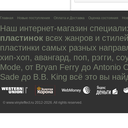
Главная
Новые поступления
Оплата и Доставка
Оценка состояния
Нов
Наш интернет-магазин специали
пластинок
всех жанров и стилей
пластинки самых разных направ
хип-хоп
,
авангард
,
поп
,
рэгги
,
со
Mode
, от
Bryan Ferry
до
Antonio 
Sade
до
B.B. King
всё это вы най
© www.vinyleffect.ru 2012-2026. All rights reserved.