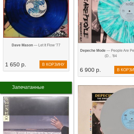
Dave Mason
— Let It Flow '77
Depeche Mode
— People Are Pe
(D... '84
1 650 р.
В КОРЗИНУ
6 900 р.
В КОРЗ
Запечатанные