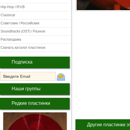
Hip-Hop / R'n'B
Classical
Советские / Российские
Soundtracks (OST) / Разное
Распродажа
Скачать каталог пластинок
Подписка
Наши группы
Редкие пластинки
Другие пластинки э