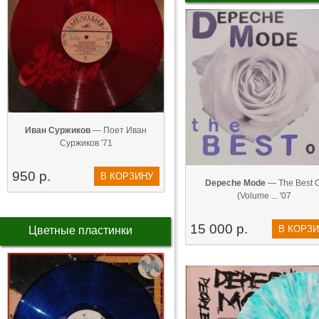
Иван Суржиков
— Поет Иван
Суржиков '71
950 р.
В КОРЗИНУ
Depeche Mode
— The Best O
(Volume ... '07
15 000 р.
В КОРЗ
Цветные пластинки