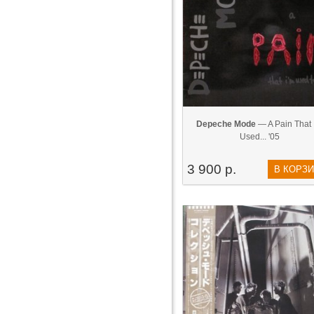
Depeche Mode
— A Pain That 
Used... '05
3 900 р.
В КОРЗ