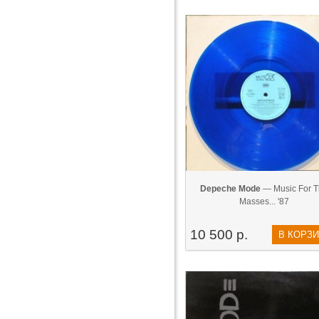
Depeche Mode
— Music For T
Masses... '87
10 500 р.
В КОРЗ