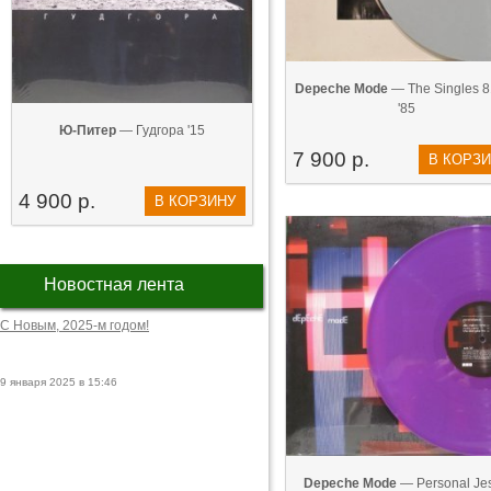
Depeche Mode
— The Singles 8
'85
Ю-Питер
— Гудгора '15
7 900 р.
В КОРЗ
4 900 р.
В КОРЗИНУ
Новостная лента
С Новым, 2025-м годом!
9 января 2025 в 15:46
Depeche Mode
— Personal Je