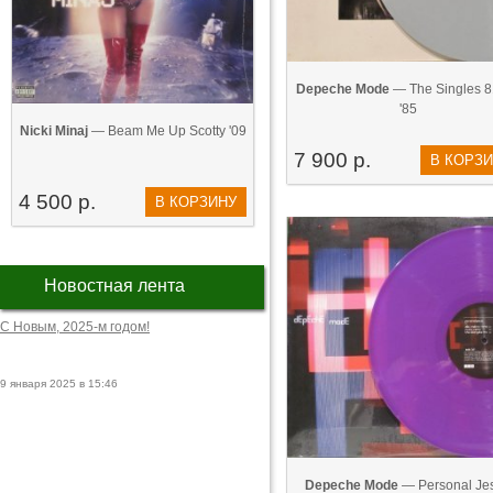
Depeche Mode
— The Singles 8
'85
Nicki Minaj
— Beam Me Up Scotty '09
7 900 р.
В КОРЗ
4 500 р.
В КОРЗИНУ
Новостная лента
С Новым, 2025-м годом!
9 января 2025 в 15:46
Depeche Mode
— Personal Je