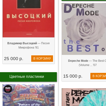
Владимир Высоцкий
— Песня
Микрофона '81
25 000 р.
В КОРЗИНУ
Depeche Mode
— The Best O
(Volume ... '07
15 000 р.
В КОРЗ
Цветные пластинки