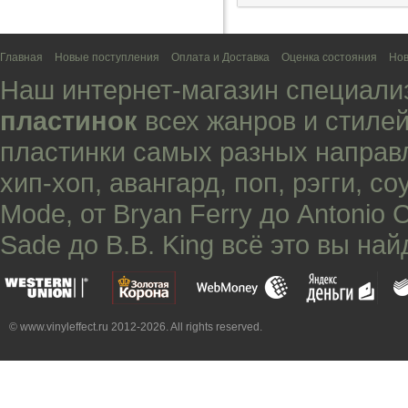
Главная
Новые поступления
Оплата и Доставка
Оценка состояния
Нов
Наш интернет-магазин специали
пластинок
всех жанров и стилей
пластинки самых разных направ
хип-хоп
,
авангард
,
поп
,
рэгги
,
со
Mode
, от
Bryan Ferry
до
Antonio 
Sade
до
B.B. King
всё это вы най
© www.vinyleffect.ru 2012-2026. All rights reserved.