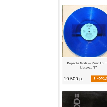
Depeche Mode
— Music For T
Masses... '87
10 500 р.
В КОРЗ