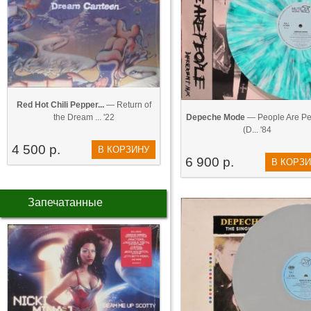
Red Hot Chili Pepper...
— Return of
the Dream ... '22
Depeche Mode
— People Are Pe
(D... '84
4 500 р.
В КОРЗИНУ
6 900 р.
В КОРЗ
Запечатанные