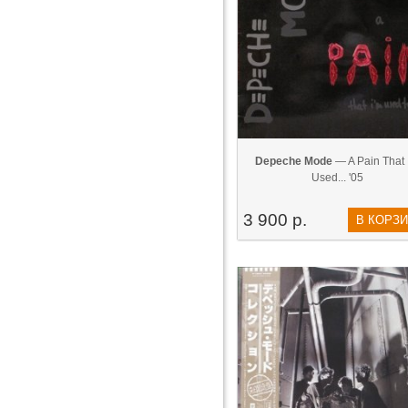
Depeche Mode
— A Pain That 
Used... '05
3 900 р.
В КОРЗ