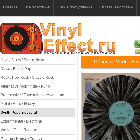
Главная
Все пластинки
Новые поступления
Оплата и Доставка
Jazz / Blues / Bossa Nova
Depeche Mode - Nev
Disco / Funk / Pop
Rock / Pop-Rock / Classic Rock
Alternative rock / Indie / Punk
Progressive / Psychedelic / Avantgard
Metal / Hard / Heavy
Synth-Pop / Industrial
Experimental / Electronic
World / Folk / Reggae
Techno / House / Trance