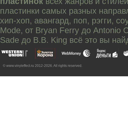
пластинок
всех жанров и стилей
пластинки самых разных направ
хип-хоп
,
авангард
,
поп
,
рэгги
,
со
Mode
, от
Bryan Ferry
до
Antonio 
Sade
до
B.B. King
всё это вы най
© www.vinyleffect.ru 2012-2026. All rights reserved.