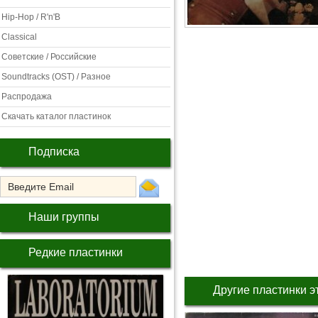
Hip-Hop / R'n'B
Classical
Советские / Российские
Soundtracks (OST) / Разное
Распродажа
Скачать каталог пластинок
Подписка
Наши группы
Редкие пластинки
Другие пластинки э