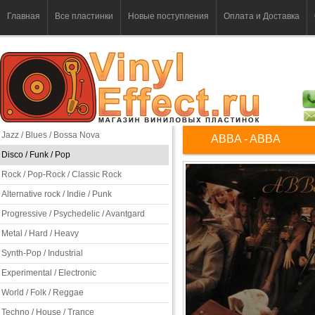
Главная
Все пластинки
Новые поступления
Оплата и Доставка
Jazz / Blues / Bossa Nova
ABBA - ABBA
Disco / Funk / Pop
Rock / Pop-Rock / Classic Rock
Alternative rock / Indie / Punk
Progressive / Psychedelic / Avantgard
Metal / Hard / Heavy
Synth-Pop / Industrial
Experimental / Electronic
World / Folk / Reggae
Techno / House / Trance