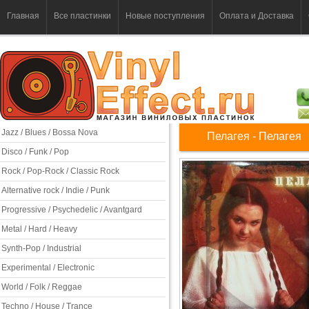
Главная
Все пластинки
Новые поступления
Оплата и Доставка
Jazz / Blues / Bossa Nova
Пелагея - Пелагея
Disco / Funk / Pop
Rock / Pop-Rock / Classic Rock
Alternative rock / Indie / Punk
Progressive / Psychedelic / Avantgard
Metal / Hard / Heavy
Synth-Pop / Industrial
Experimental / Electronic
World / Folk / Reggae
Techno / House / Trance