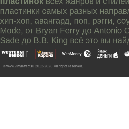
пластинок
всех жанров и стилей
пластинки самых разных направ
хип-хоп
,
авангард
,
поп
,
рэгги
,
со
Mode
, от
Bryan Ferry
до
Antonio 
Sade
до
B.B. King
всё это вы най
© www.vinyleffect.ru 2012-2026. All rights reserved.