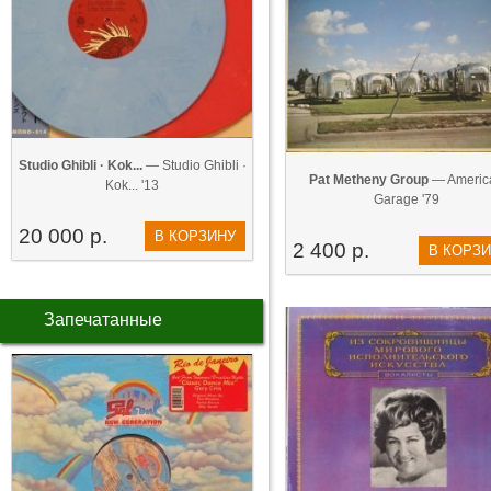
Studio Ghibli · Kok...
— Studio Ghibli ·
Pat Metheny Group
— Americ
Kok... '13
Garage '79
20 000 р.
В КОРЗИНУ
2 400 р.
В КОРЗ
Запечатанные