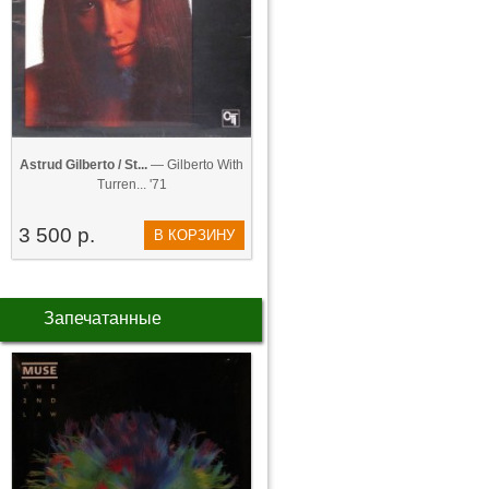
Astrud Gilberto / St...
— Gilberto With
Turren... '71
3 500 р.
В КОРЗИНУ
Запечатанные