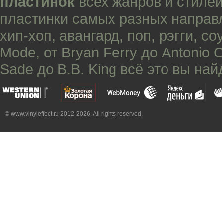
пластинок
всех жанров и стилей
пластинки самых разных направ
хип-хоп
,
авангард
,
поп
,
рэгги
,
со
Mode
, от
Bryan Ferry
до
Antonio 
Sade
до
B.B. King
всё это вы най
© www.vinyleffect.ru 2012-2026. All rights reserved.