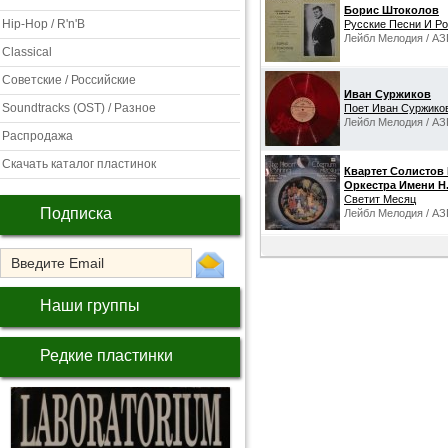
Борис Штоколов
Hip-Hop / R'n'B
Русские Песни И Р
Лейбл Мелодия / АЗ
Classical
Советские / Российские
Иван Суржиков
Soundtracks (OST) / Разное
Поет Иван Суржико
Лейбл Мелодия / АЗ
Распродажа
Скачать каталог пластинок
Квартет Солистов
Оркестра Имени Н
Светит Месяц
Подписка
Лейбл Мелодия / АЗ
Наши группы
Редкие пластинки