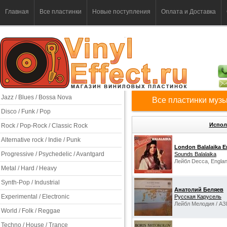
Главная
Все пластинки
Новые поступления
Оплата и Доставка
Jazz / Blues / Bossa Nova
Все пластинки музы
Disco / Funk / Pop
Испол
Rock / Pop-Rock / Classic Rock
Alternative rock / Indie / Punk
London Balalaika 
Progressive / Psychedelic / Avantgard
Sounds Balalaika
Лейбл Decca, Englan
Metal / Hard / Heavy
Synth-Pop / Industrial
Анатолий Беляев
Experimental / Electronic
Русская Карусель
Лейбл Мелодия / АЗ
World / Folk / Reggae
Techno / House / Trance