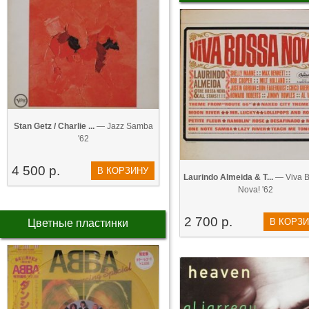
Stan Getz / Charlie ...
— Jazz Samba
'62
4 500 р.
В КОРЗИНУ
Laurindo Almeida & T...
— Viva 
Nova! '62
2 700 р.
В КОРЗ
Цветные пластинки