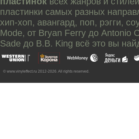
пластинок
всех жанров и стилей
пластинки самых разных направ
хип-хоп
,
авангард
,
поп
,
рэгги
,
со
Mode
, от
Bryan Ferry
до
Antonio 
Sade
до
B.B. King
всё это вы най
© www.vinyleffect.ru 2012-2026. All rights reserved.