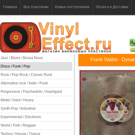
Главная
Все пластинки
Новые поступления
Оплата и Доставка
Jazz / Blues / Bossa Nova
Frank Valdor - Dyna
Disco / Funk / Pop
Rock / Pop-Rock / Classic Rock
Alternative rock / Indie / Punk
Progressive / Psychedelic / Avantgard
Metal / Hard / Heavy
Synth-Pop / Industrial
Experimental / Electronic
World / Folk / Reggae
Techno / House / Trance