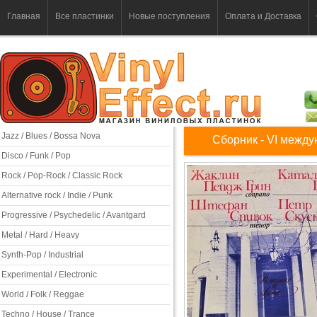
Главная
Все пластинки
Новые поступления
Оплата и Доставка
Jazz / Blues / Bossa Nova
Сборник - VI между
Disco / Funk / Pop
Rock / Pop-Rock / Classic Rock
Alternative rock / Indie / Punk
Progressive / Psychedelic / Avantgard
Metal / Hard / Heavy
Synth-Pop / Industrial
Experimental / Electronic
World / Folk / Reggae
Techno / House / Trance