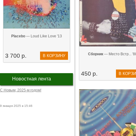
Placebo
— Loud Like Love '13
Сборник
— Место Встр... '8
3 700 р.
В КОРЗИНУ
450 р.
В КОРЗ
Новостная лента
С Новым, 2025-м годом!
9 января 2025 в 15:46