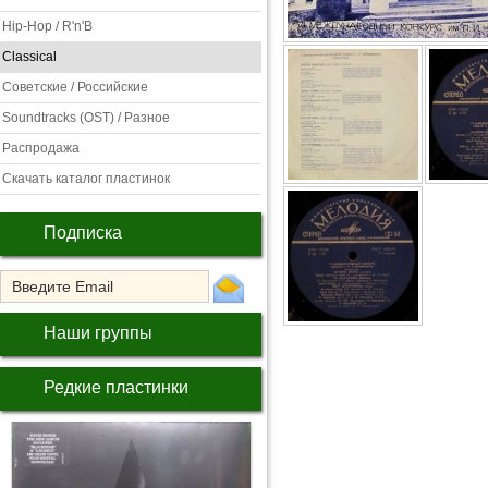
Hip-Hop / R'n'B
Classical
Советские / Российские
Soundtracks (OST) / Разное
Распродажа
Скачать каталог пластинок
Подписка
Наши группы
Редкие пластинки