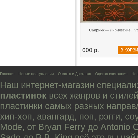
Сборник
— Лирические... '7
600 р.
В КОРЗ
Главная
Новые поступления
Оплата и Доставка
Оценка состояния
Нов
Наш интернет-магазин специали
пластинок
всех жанров и стилей
пластинки самых разных направ
хип-хоп
,
авангард
,
поп
,
рэгги
,
со
Mode
, от
Bryan Ferry
до
Antonio 
Sade
до
B.B. King
всё это вы най