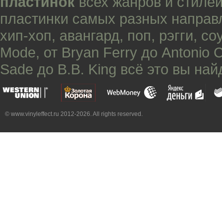
пластинок
всех жанров и стилей
пластинки самых разных направ
хип-хоп
,
авангард
,
поп
,
рэгги
,
со
Mode
, от
Bryan Ferry
до
Antonio 
Sade
до
B.B. King
всё это вы най
© www.vinyleffect.ru 2012-2026. All rights reserved.