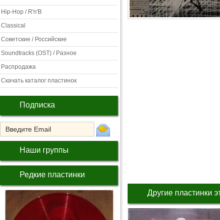
Hip-Hop / R'n'B
Classical
Советские / Российские
Soundtracks (OST) / Разное
Распродажа
Скачать каталог пластинок
Подписка
Наши группы
Редкие пластинки
Другие пластинки э