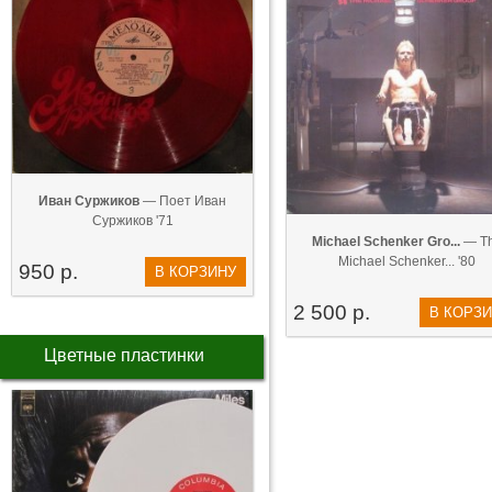
Иван Суржиков
— Поет Иван
Суржиков '71
Michael Schenker Gro...
— T
Michael Schenker... '80
950 р.
В КОРЗИНУ
2 500 р.
В КОРЗ
Цветные пластинки