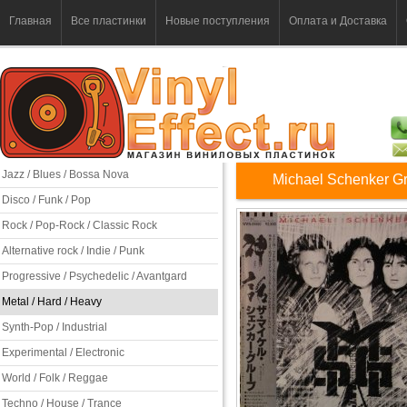
Главная
Все пластинки
Новые поступления
Оплата и Доставка
Jazz / Blues / Bossa Nova
Michael Schenker G
Disco / Funk / Pop
Rock / Pop-Rock / Classic Rock
Alternative rock / Indie / Punk
Progressive / Psychedelic / Avantgard
Metal / Hard / Heavy
Synth-Pop / Industrial
Experimental / Electronic
World / Folk / Reggae
Techno / House / Trance