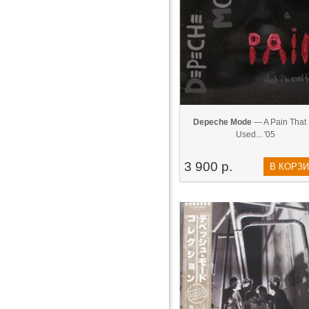
Depeche Mode
— A Pain That 
Used... '05
3 900 р.
В КОРЗ