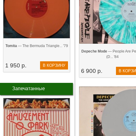
Tomita
— The Bermuda Triangle... '79
Depeche Mode
— People Are Pe
(D... '84
1 950 р.
В КОРЗИНУ
6 900 р.
В КОРЗ
Запечатанные