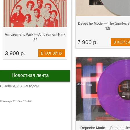
Depeche Mode
— The Singles 8
'85
Amuzement Park
— Amuzement Park
'82
7 900 р.
В КОРЗ
3 900 р.
В КОРЗИНУ
Новостная лента
С Новым, 2025-м годом!
9 января 2025 в 15:46
Depeche Mode
— Personal Je