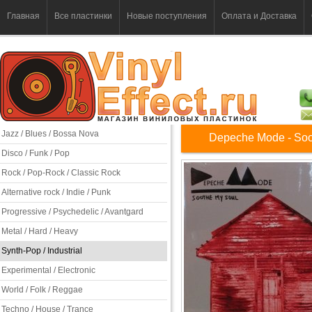
Главная
Все пластинки
Новые поступления
Оплата и Доставка
Jazz / Blues / Bossa Nova
Depeche Mode - Soo
Disco / Funk / Pop
Rock / Pop-Rock / Classic Rock
Alternative rock / Indie / Punk
Progressive / Psychedelic / Avantgard
Metal / Hard / Heavy
Synth-Pop / Industrial
Experimental / Electronic
World / Folk / Reggae
Techno / House / Trance