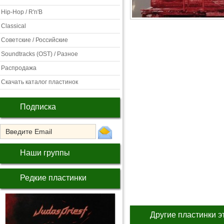
Hip-Hop / R'n'B
Classical
Советские / Российские
Soundtracks (OST) / Разное
Распродажа
Скачать каталог пластинок
Подписка
Наши группы
Редкие пластинки
Другие пластинки э