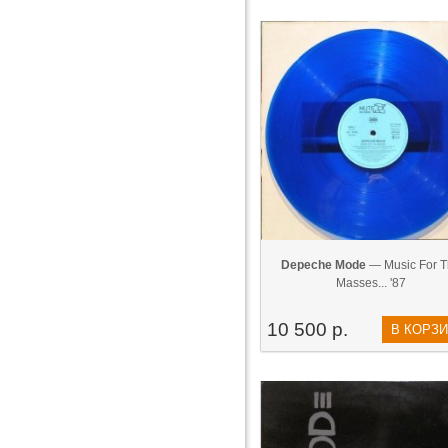
Depeche Mode
— Music For T
Masses... '87
10 500 р.
В КОРЗ