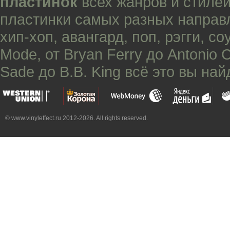
пластинок
всех жанров и стилей
пластинки самых разных направ
хип-хоп
,
авангард
,
поп
,
рэгги
,
со
Mode
, от
Bryan Ferry
до
Antonio 
Sade
до
B.B. King
всё это вы най
© www.vinyleffect.ru 2012-2026. All rights reserved.