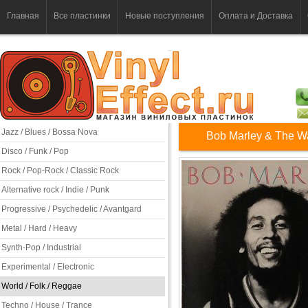
Главная
Все пластинки
Новые поступления
Оплата и Доставка
Jazz / Blues / Bossa Nova
Bob Marley & The Wa
Disco / Funk / Pop
Rock / Pop-Rock / Classic Rock
Alternative rock / Indie / Punk
Progressive / Psychedelic / Avantgard
Metal / Hard / Heavy
Synth-Pop / Industrial
Experimental / Electronic
World / Folk / Reggae
Techno / House / Trance