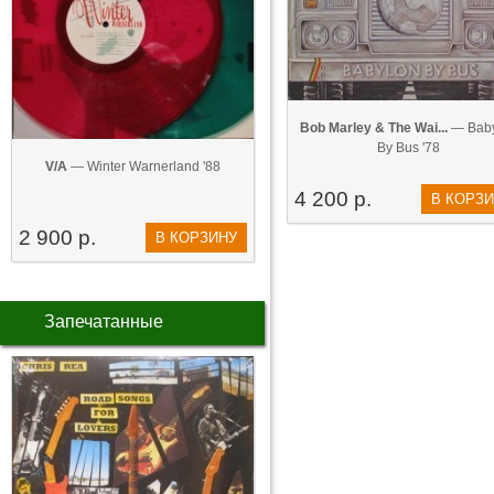
Bob Marley & The Wai...
— Baby
By Bus '78
V/A
— Winter Warnerland '88
4 200 р.
В КОРЗ
2 900 р.
В КОРЗИНУ
Запечатанные