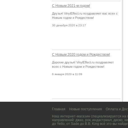
С Новым 2021-м годом!
Друзья! VinylEffect.ru поздравляет вас всех с
Новым годом и Рождеством!
30 декабря 2020 в 23:17
С Новым 2020 годом и Рождеством!
Дорогие друзья! VinylEffect.ru поздравляет
всех с Новым годом и Рождеством!
6 января 2020 в 11:09
Главная
Новые поступления
Оплата и Дос
Наш интернет-магазин специализируется на
направлений:
джаз
,
рок
,
индастриал
,
диско
,
хи
до
Yello
, от
Sade
до
B.B. King
всё это вы найде