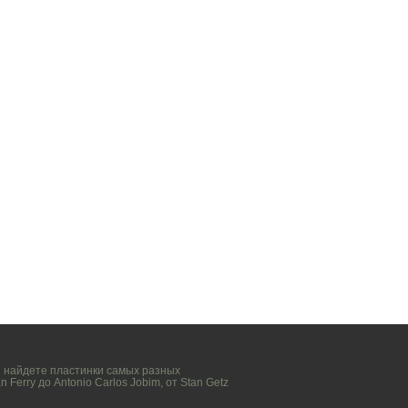
вы найдете пластинки самых разных
n Ferry
до
Antonio Carlos Jobim
, от
Stan Getz