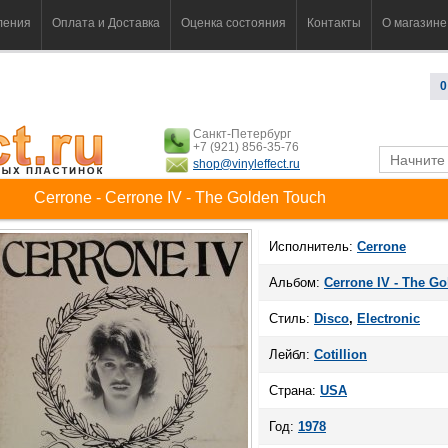
ления
Оплата и Доставка
Оценка состояния
Контакты
О магазине
0
Санкт-Петербург
+7 (921) 856-35-76
shop@vinyleffect.ru
Cerrone - Cerrone IV - The Golden Touch
Исполнитель:
Cerrone
Альбом:
Cerrone IV - The G
Стиль:
Disco
,
Electronic
Лейбл:
Cotillion
Страна:
USA
Год:
1978