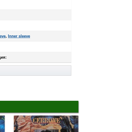
eve
,
Inner sleeve
ия: