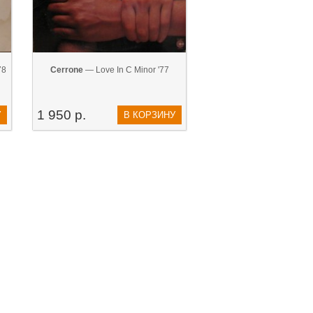
78
Cerrone
— Love In C Minor '77
1 950 р.
У
В КОРЗИНУ