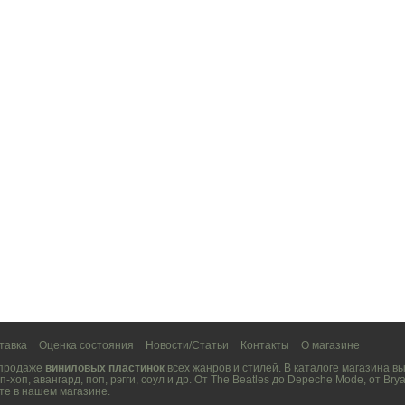
тавка
Оценка состояния
Новости/Статьи
Контакты
О магазине
 продаже
виниловых пластинок
всех жанров и стилей. В каталоге магазина 
п-хоп
,
авангард
,
поп
,
рэгги
,
соул
и др. От
The Beatles
до
Depeche Mode
, от
Brya
те в нашем магазине.