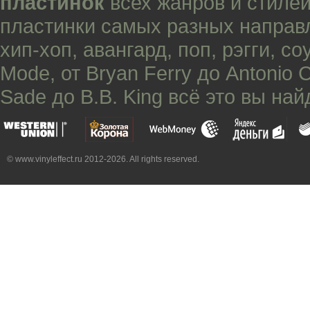
пластинок
всех жанров и стилей
пластинки самых разных направ
хип-хоп
,
авангард
,
поп
,
рэгги
,
со
Mode
, от
Bryan Ferry
до
Antonio 
Sade
до
B.B. King
всё это вы най
© www.vinyleffect.ru 2012-2026. All rights reserved.