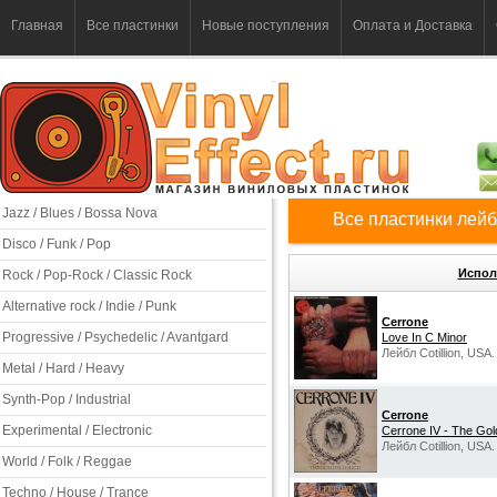
Главная
Все пластинки
Новые поступления
Оплата и Доставка
Jazz / Blues / Bossa Nova
Все пластинки лейбл
Disco / Funk / Pop
Испол
Rock / Pop-Rock / Classic Rock
Alternative rock / Indie / Punk
Cerrone
Progressive / Psychedelic / Avantgard
Love In C Minor
Лейбл Cotillion, USA.
Metal / Hard / Heavy
Synth-Pop / Industrial
Cerrone
Experimental / Electronic
Cerrone IV - The Go
Лейбл Cotillion, USA.
World / Folk / Reggae
Techno / House / Trance