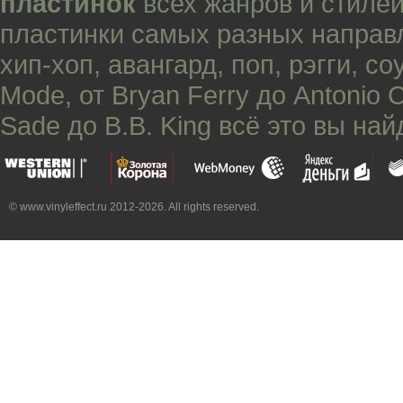
пластинок
всех жанров и стилей
пластинки самых разных направ
хип-хоп
,
авангард
,
поп
,
рэгги
,
со
Mode
, от
Bryan Ferry
до
Antonio 
Sade
до
B.B. King
всё это вы най
© www.vinyleffect.ru 2012-2026. All rights reserved.