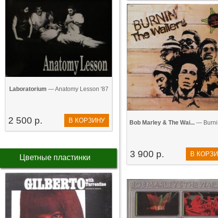
Laboratorium
— Anatomy Lesson '87
2 500 р.
В КОРЗИНУ
Bob Marley & The Wai...
— Burnin
3 900 р.
В КОРЗ
Цветные пластинки