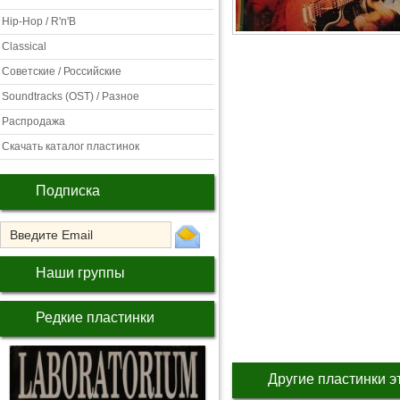
Hip-Hop / R'n'B
Classical
Советские / Российские
Soundtracks (OST) / Разное
Распродажа
Скачать каталог пластинок
Подписка
Наши группы
Редкие пластинки
Другие пластинки э