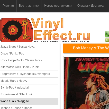
Главная
Все пластинки
Новые поступления
Оплата и Доставка
Jazz / Blues / Bossa Nova
Bob Marley & The Wai
Disco / Funk / Pop
Rock / Pop-Rock / Classic Rock
Alternative rock / Indie / Punk
Progressive / Psychedelic / Avantgard
Metal / Hard / Heavy
Synth-Pop / Industrial
Experimental / Electronic
World / Folk / Reggae
Techno / House / Trance