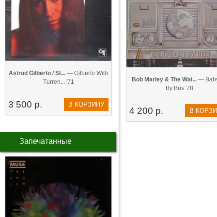
Astrud Gilberto / St...
— Gilberto With
Bob Marley & The Wai...
— Baby
Turren... '71
By Bus '78
3 500 р.
В КОРЗИНУ
4 200 р.
В КОРЗ
Запечатанные