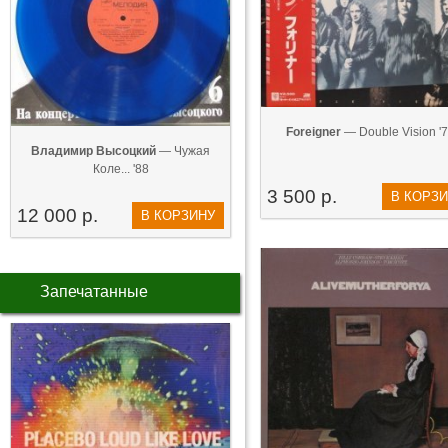
Foreigner
— Double Vision '
Владимир Высоцкий
— Чужая
Коле... '88
3 500 р.
В КОРЗ
12 000 р.
В КОРЗИНУ
Запечатанные