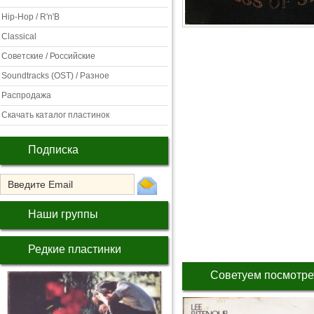
Hip-Hop / R'n'B
Classical
Советские / Российские
Soundtracks (OST) / Разное
Распродажа
Скачать каталог пластинок
Подписка
Наши группы
Редкие пластинки
Советуем посмотре