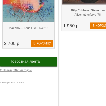
Billy Cobham / Steve...
—
Alivemutherforya '78
1 950 р.
В КОРЗ
Placebo
— Loud Like Love '13
3 700 р.
В КОРЗИНУ
Новостная лента
С Новым, 2025-м годом!
9 января 2025 в 15:46