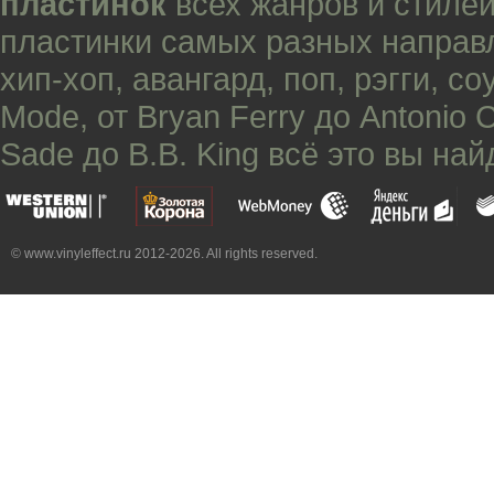
пластинок
всех жанров и стилей
пластинки самых разных направ
хип-хоп
,
авангард
,
поп
,
рэгги
,
со
Mode
, от
Bryan Ferry
до
Antonio 
Sade
до
B.B. King
всё это вы най
© www.vinyleffect.ru 2012-2026. All rights reserved.