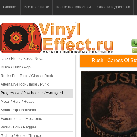
Главная
Все пластинки
Новые поступления
Оплата и Доставка
Jazz / Blues / Bossa Nova
Rush - Caress Of St
Disco / Funk / Pop
Rock / Pop-Rock / Classic Rock
Alternative rock / Indie / Punk
Progressive / Psychedelic / Avantgard
Metal / Hard / Heavy
Synth-Pop / Industrial
Experimental / Electronic
World / Folk / Reggae
Techno / House / Trance