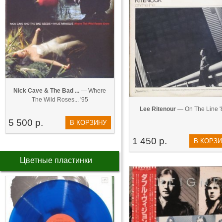
Nick Cave & The Bad ...
— Where
The Wild Roses... '95
Lee Ritenour
— On The Line '
5 500 р.
В КОРЗИНУ
1 450 р.
В КОРЗ
Цветные пластинки