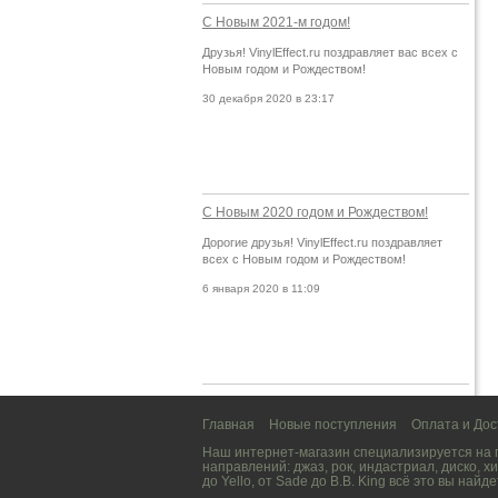
С Новым 2021-м годом!
Друзья! VinylEffect.ru поздравляет вас всех с
Новым годом и Рождеством!
30 декабря 2020 в 23:17
С Новым 2020 годом и Рождеством!
Дорогие друзья! VinylEffect.ru поздравляет
всех с Новым годом и Рождеством!
6 января 2020 в 11:09
Главная
Новые поступления
Оплата и Дос
Наш интернет-магазин специализируется на
направлений:
джаз
,
рок
,
индастриал
,
диско
,
хи
до
Yello
, от
Sade
до
B.B. King
всё это вы найде