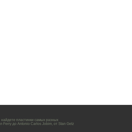
вы найдете пластинки самых разных
n Ferry
до
Antonio Carlos Jobim
, от
Stan Getz