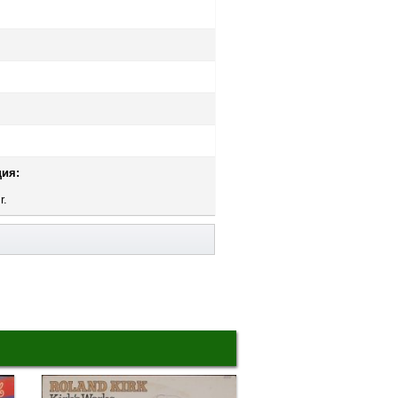
ия:
r.