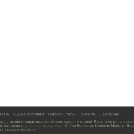
тавка
Оценка состояния
Новости/Статьи
Контакты
О магазине
 продаже
виниловых пластинок
всех жанров и стилей. В каталоге магазина 
п-хоп
,
авангард
,
поп
,
рэгги
,
соул
и др. От
The Beatles
до
Depeche Mode
, от
Brya
те в нашем магазине.