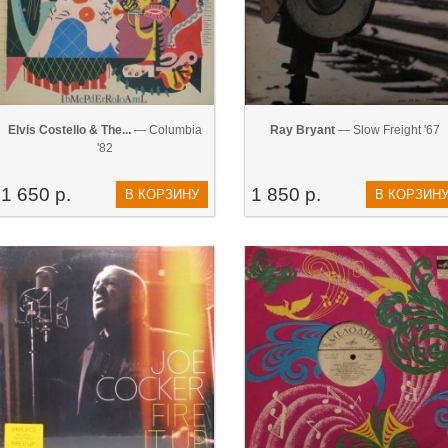
Elvis Costello & The...
— Columbia
Ray Bryant
— Slow Freight '67
'82
1 650 р.
1 850 р.
В КОРЗИНУ
В КОРЗИН