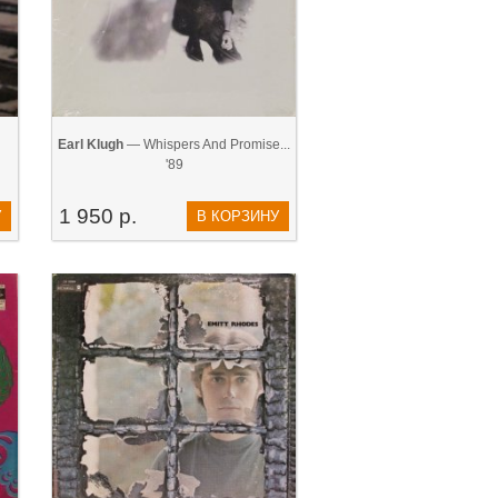
Earl Klugh
— Whispers And Promise...
'89
1 950 р.
У
В КОРЗИНУ