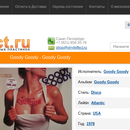
ления
Оплата и Доставка
Оценка состояния
Контакты
О магазине
0
Санкт-Петербург
+7 (921) 856-35-76
shop@vinyleffect.ru
Goody Goody - Goody Goody
Исполнитель:
Goody Goody
Альбом:
Goody Goody
Стиль:
Disco
Лейбл:
Atlantic
Страна:
USA
Год:
1978