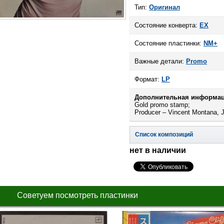
Тип:
Оригинал
Состояние конверта:
EX
Состояние пластинки:
NM+
Важные детали:
Promo
Формат:
LP
Дополнительная информац
Gold promo stamp;
Producer – Vincent Montana, J
Список композиций
нет в наличии
Советуем посмотреть пластинки