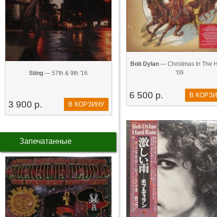
Bob Dylan
— Christmas In The H
'09
Sting
— 57th & 9th '16
6 500 р.
В КОРЗ
3 900 р.
В КОРЗИНУ
Запечатанные