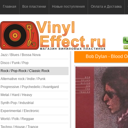
Главная
Все пластинки
Новые поступления
Оплата и Доставка
Jazz / Blues / Bossa Nova
Bob Dylan - Blood O
Disco / Funk / Pop
Rock / Pop-Rock / Classic Rock
Alternative rock / Indie / Punk
Progressive / Psychedelic / Avantgard
Metal / Hard / Heavy
Synth-Pop / Industrial
Experimental / Electronic
World / Folk / Reggae
Techno / House / Trance