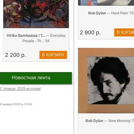
Bob Dylan
— Hard Rain '76
2 900 р.
В КОРЗ
Afrika Bambaataa / T...
— Everyday
People - Th... '04
2 200 р.
В КОРЗИНУ
Новостная лента
С Новым, 2025-м годом!
9 января 2025 в 15:46
Bob Dylan
— New Morning '