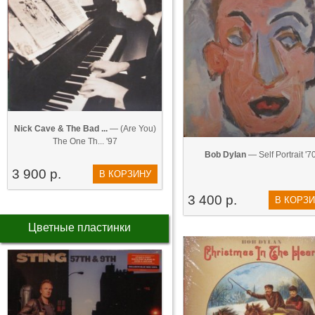
Nick Cave & The Bad ...
— (Are You)
The One Th... '97
Bob Dylan
— Self Portrait '7
3 900 р.
В КОРЗИНУ
3 400 р.
В КОРЗ
Цветные пластинки