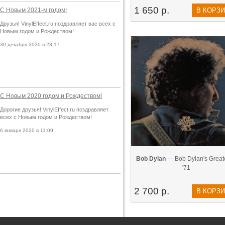
1 650 р.
С Новым 2021-м годом!
В КОРЗ
Друзья! VinylEffect.ru поздравляет вас всех с
Новым годом и Рождеством!
30 декабря 2020 в 23:17
С Новым 2020 годом и Рождеством!
Дорогие друзья! VinylEffect.ru поздравляет
всех с Новым годом и Рождеством!
6 января 2020 в 11:09
Bob Dylan
— Bob Dylan's Greates
'71
2 700 р.
В КОРЗ