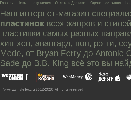
Главная
Новые поступления
Оплата и Доставка
Оценка состояния
Нов
Наш интернет-магазин специали
пластинок
всех жанров и стилей
пластинки самых разных направ
хип-хоп
,
авангард
,
поп
,
рэгги
,
со
Mode
, от
Bryan Ferry
до
Antonio 
Sade
до
B.B. King
всё это вы най
© www.vinyleffect.ru 2012-2026. All rights reserved.