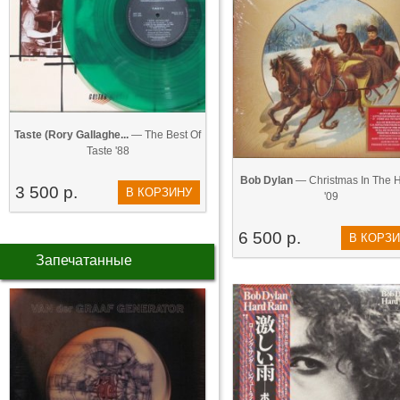
Taste (Rory Gallaghe...
— The Best Of
Taste '88
Bob Dylan
— Christmas In The H
3 500 р.
В КОРЗИНУ
'09
6 500 р.
В КОРЗ
Запечатанные