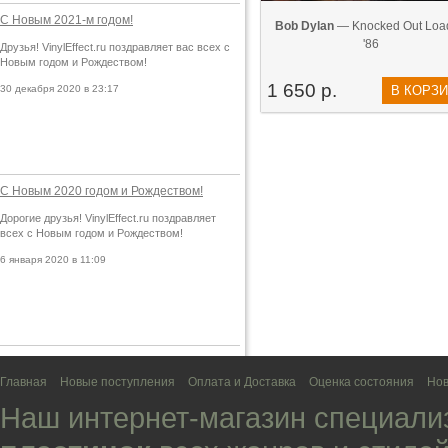
С Новым 2021-м годом!
Bob Dylan
— Knocked Out Loa
'86
Друзья! VinylEffect.ru поздравляет вас всех с
Новым годом и Рождеством!
1 650 р.
30 декабря 2020 в 23:17
В КОРЗ
С Новым 2020 годом и Рождеством!
Дорогие друзья! VinylEffect.ru поздравляет
всех с Новым годом и Рождеством!
6 января 2020 в 11:09
Главная
Новые поступления
Оплата и Доставка
Оценка состояния
Нов
Наш интернет-магазин специали