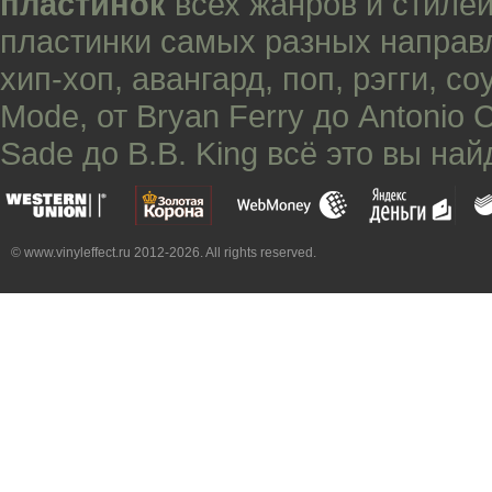
пластинок
всех жанров и стилей
пластинки самых разных направ
хип-хоп
,
авангард
,
поп
,
рэгги
,
со
Mode
, от
Bryan Ferry
до
Antonio 
Sade
до
B.B. King
всё это вы най
© www.vinyleffect.ru 2012-2026. All rights reserved.