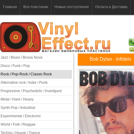
Главная
Все пластинки
Новые поступления
Оплата и Доставка
Jazz / Blues / Bossa Nova
Bob Dylan - Infidels
Disco / Funk / Pop
Rock / Pop-Rock / Classic Rock
Alternative rock / Indie / Punk
Progressive / Psychedelic / Avantgard
Metal / Hard / Heavy
Synth-Pop / Industrial
Experimental / Electronic
World / Folk / Reggae
Techno / House / Trance