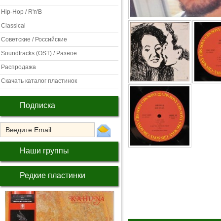
Hip-Hop / R'n'B
Classical
Советские / Российские
Soundtracks (OST) / Разное
Распродажа
Скачать каталог пластинок
Подписка
Наши группы
Редкие пластинки