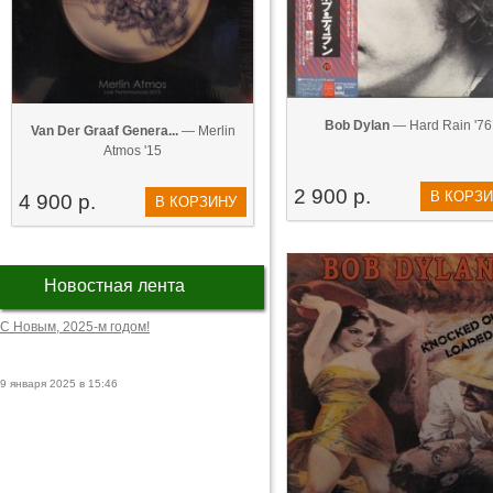
Bob Dylan
— Hard Rain '76
Van Der Graaf Genera...
— Merlin
Atmos '15
2 900 р.
В КОРЗ
4 900 р.
В КОРЗИНУ
Новостная лента
С Новым, 2025-м годом!
9 января 2025 в 15:46