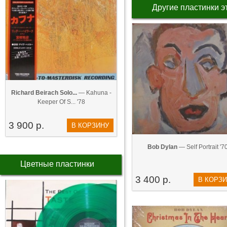
Другие пластинки э
Richard Beirach Solo...
— Kahuna -
Keeper Of S... '78
3 900 р.
В КОРЗИНУ
Bob Dylan
— Self Portrait '7
Цветные пластинки
3 400 р.
В КОРЗ