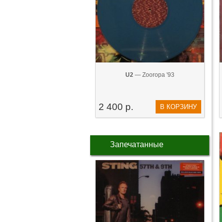
U2
— Zooropa '93
2 400 р.
В КОРЗИНУ
Запечатанные