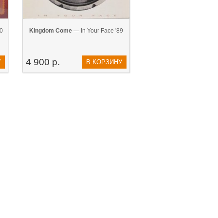
0
Kingdom Come
— In Your Face '89
4 900 р.
У
В КОРЗИНУ