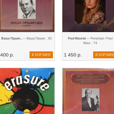
Ваша Пршиг...
— Ваша Пршиг... '82
Paul Mauriat
— Penelope / Paul
Maur... '74
400 р.
1 450 р.
В КОРЗИНУ
В КОРЗИН