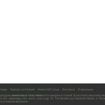
тавка
Оценка состояния
Новости/Статьи
Контакты
О магазине
 продаже
виниловых пластинок
всех жанров и стилей. В каталоге магазина 
п-хоп
,
авангард
,
поп
,
рэгги
,
соул
и др. От
The Beatles
до
Depeche Mode
, от
Brya
те в нашем магазине.