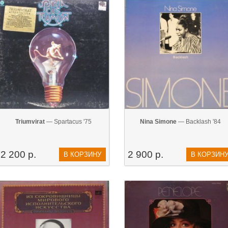
Triumvirat
— Spartacus '75
Nina Simone
— Backlash '84
2 200 р.
2 900 р.
В КОРЗИНУ
В КОРЗИН