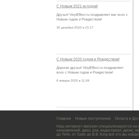
С Новым 2021-м годом!
Друзья! VinylEffect.ru поздравляет вас всех с
Новым годом и Рождеством!
30 декабря 2020 в 23:17
С Новым 2020 годом и Рождеством!
Дорогие друзья! VinylEffect.ru поздравляет
всех с Новым годом и Рождеством!
6 января 2020 в 11:09
Главная
Новые поступления
Оплата и Дос
Наш интернет-магазин специализируется на
направлений:
джаз
,
рок
,
индастриал
,
диско
,
хи
до
Yello
, от
Sade
до
B.B. King
всё это вы найде