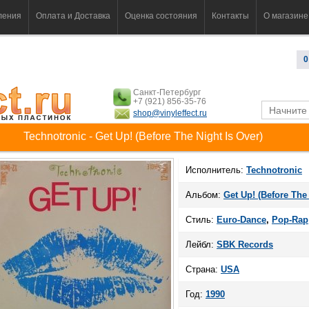
ления
Оплата и Доставка
Оценка состояния
Контакты
О магазине
0
Санкт-Петербург
+7 (921) 856-35-76
shop@vinyleffect.ru
Technotronic - Get Up! (Before The Night Is Over)
Исполнитель:
Technotronic
Альбом:
Get Up! (Before The 
Стиль:
Euro-Dance
,
Pop-Rap
Лейбл:
SBK Records
Страна:
USA
Год:
1990