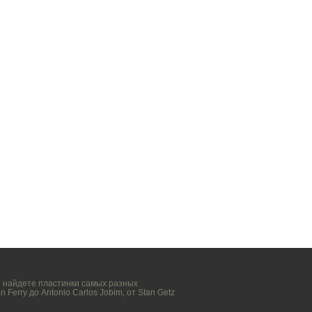
вы найдете пластинки самых разных
n Ferry
до
Antonio Carlos Jobim
, от
Stan Getz