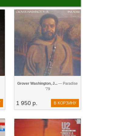
Grover Washington, J...
— Paradise
'79
1 950 р.
У
В КОРЗИНУ