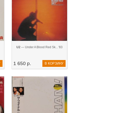
U2
— Under A Blood Red Sk... '83
1 650 р.
У
В КОРЗИНУ