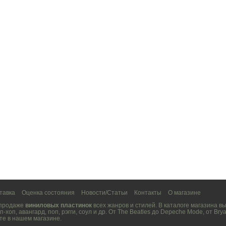
тавка
Оценка состояния
Новости/Статьи
Контакты
О магазине
 продаже
виниловых пластинок
всех жанров и стилей. В каталоге магазина 
п-хоп
,
авангард
,
поп
,
рэгги
,
соул
и др. От
The Beatles
до
Depeche Mode
, от
Brya
те в нашем магазине.