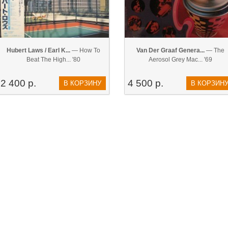
Hubert Laws / Earl K...
— How To
Van Der Graaf Genera...
— The
Beat The High... '80
Aerosol Grey Mac... '69
2 400 р.
4 500 р.
В КОРЗИНУ
В КОРЗИН