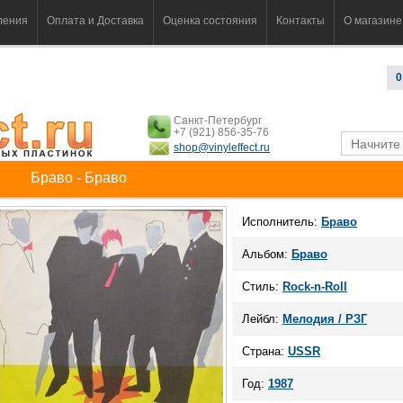
ления
Оплата и Доставка
Оценка состояния
Контакты
О магазине
0
Санкт-Петербург
+7 (921) 856-35-76
shop@vinyleffect.ru
Браво - Браво
Исполнитель:
Браво
Альбом:
Браво
Стиль:
Rock-n-Roll
Лейбл:
Мелодия / РЗГ
Страна:
USSR
Год:
1987