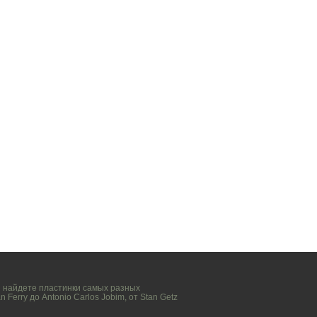
вы найдете пластинки самых разных
n Ferry
до
Antonio Carlos Jobim
, от
Stan Getz