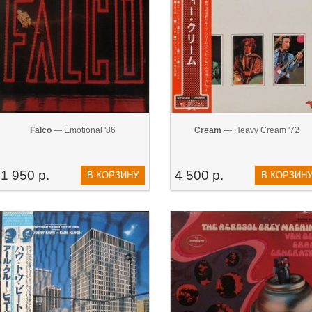
Falco
— Emotional '86
Cream
— Heavy Cream '72
1 950 р.
4 500 р.
В КОРЗИНУ
В КОРЗИН