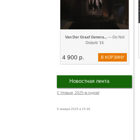
Van Der Graaf Genera...
— Do Not
Disturb '16
4 900 р.
В КОРЗИНУ
Новостная лента
С Новым, 2025-м годом!
9 января 2025 в 15:46