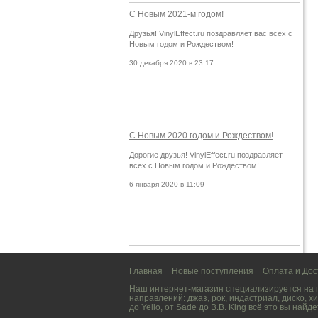
С Новым 2021-м годом!
Друзья! VinylEffect.ru поздравляет вас всех с
Новым годом и Рождеством!
30 декабря 2020 в 23:17
С Новым 2020 годом и Рождеством!
Дорогие друзья! VinylEffect.ru поздравляет
всех с Новым годом и Рождеством!
6 января 2020 в 11:09
Главная
Новые поступления
Оплата и Дос
Наш интернет-магазин специализируется на
направлений:
джаз
,
рок
,
индастриал
,
диско
,
хи
до
Yello
, от
Sade
до
B.B. King
всё это вы найде