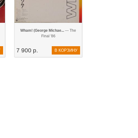
Wham! (George Michae...
— The
Final '86
7 900 р.
У
В КОРЗИНУ