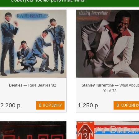
Beatles
— Rare Beatles '82
Stanley Turrentine
— What About
You! '78
2 200 р.
1 250 р.
В КОРЗИНУ
В КОРЗИН