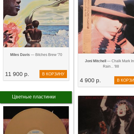
Miles Davis
— Bitches Brew '70
Joni Mitchell
— Chalk Mark In
Rain... '88
11 900 р.
В КОРЗИНУ
4 900 р.
В КОРЗ
Цветные пластинки