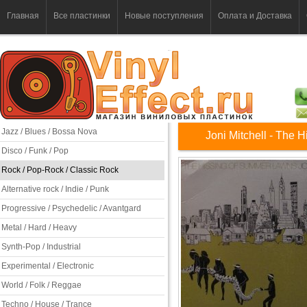
Главная
Все пластинки
Новые поступления
Оплата и Доставка
Jazz / Blues / Bossa Nova
Joni Mitchell - The
Disco / Funk / Pop
Rock / Pop-Rock / Classic Rock
Alternative rock / Indie / Punk
Progressive / Psychedelic / Avantgard
Metal / Hard / Heavy
Synth-Pop / Industrial
Experimental / Electronic
World / Folk / Reggae
Techno / House / Trance